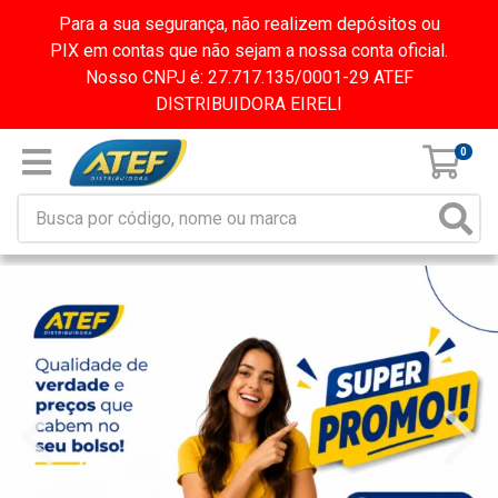
Para a sua segurança, não realizem depósitos ou
PIX em contas que não sejam a nossa conta oficial.
Nosso CNPJ é: 27.717.135/0001-29 ATEF
DISTRIBUIDORA EIRELI
0