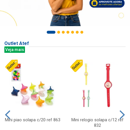
Outlet Atef
Veja mais
Mini piao solapa c/20 ref 863
Mini relogio solapa c/12 ref
832