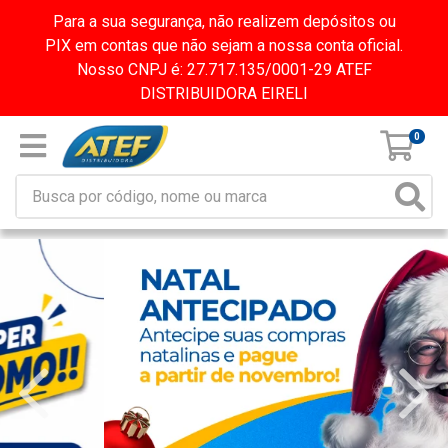
Para a sua segurança, não realizem depósitos ou
PIX em contas que não sejam a nossa conta oficial.
Nosso CNPJ é: 27.717.135/0001-29 ATEF
DISTRIBUIDORA EIRELI
0