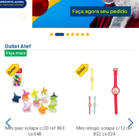
Outlet Atef
Veja mais
Mini piao solapa c/20 ref 863
Mini relogio solapa c/12 ref
cx:048
832 cx:024