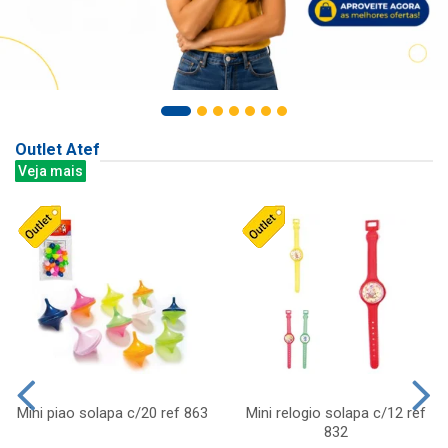
Outlet Atef
Veja mais
Mini piao solapa c/20 ref 863
Mini relogio solapa c/12 ref
832