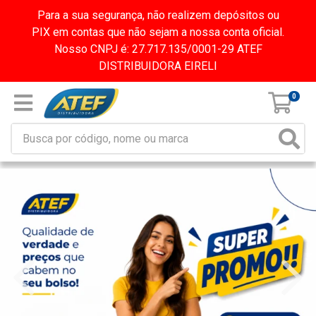
Para a sua segurança, não realizem depósitos ou
PIX em contas que não sejam a nossa conta oficial.
Nosso CNPJ é: 27.717.135/0001-29 ATEF
DISTRIBUIDORA EIRELI
0