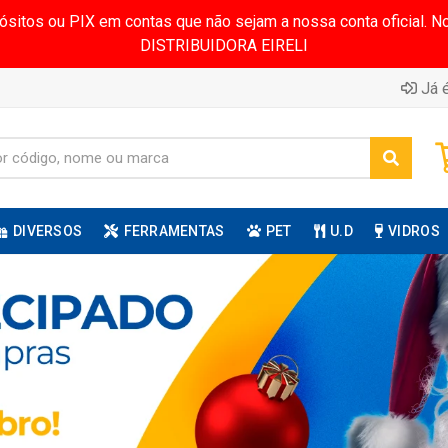
pósitos ou PIX em contas que não sejam a nossa conta oficial.
DISTRIBUIDORA EIRELI
Já é
DIVERSOS
FERRAMENTAS
PET
U.D
VIDROS