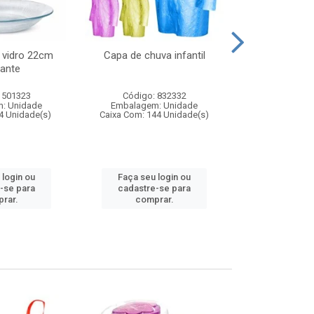
 vidro 22cm
Capa de chuva infantil
Jg prato fun
ante
diam
 501323
Código: 832332
Código:
: Unidade
Embalagem: Unidade
Embalagem
4 Unidade(s)
Caixa Com: 144 Unidade(s)
Caixa Com: 6
 login ou
Faça seu login ou
Faça seu 
-se para
cadastre-se para
cadastre
rar.
comprar.
comp