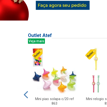
Outlet Atef
Veja mais
last c/div
Mini piao solapa c/20 ref
Mini relogio 
m ursinhos sor
863
8