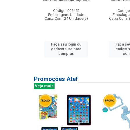
: 135177
Código: 006452
Código
m: Unidade
Embalagem: Unidade
Embalage
12 Unidade(s)
Caixa Com: 24 Unidade(s)
Caixa Com: 
u login ou
Faça seu login ou
Faça seu
e-se para
cadastre-se para
cadastr
prar.
comprar.
com
Promoções Atef
Veja mais