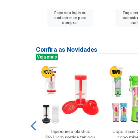
u login ou
Faça seu login ou
Faça seu
e-se para
cadastre-se para
cadastr
prar.
comprar.
com
Confira as Novidades
Veja mais
mesa cer 18cm
Tapioqueira plastico
Copo mixer 
irios
26x11cm,sortida tapioqu
copo mixe