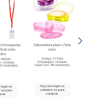
 c/mosquetao
Saboneteira plast c/tela
Prato plas
tical color
color
colo
idos
Código: 271364
Código:
 490044
Embalagem: Unidade
Embalagem
: Unidade
Caixa Com: 48 Unidade(s)
Caixa Com: 4
60 Unidade(s)
Faça seu login ou
Faça seu 
 login ou
cadastre-se para
cadastre
-se para
comprar.
comp
rar.