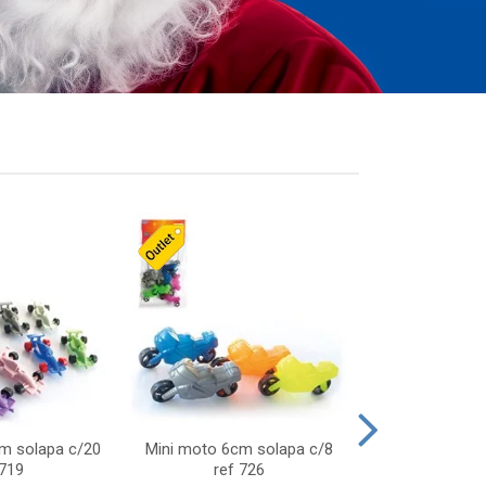
cm solapa c/20
Mini moto 6cm solapa c/8
Giro helice so
 719
ref 726
75