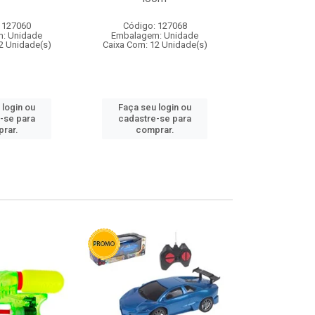
 127060
Código: 127068
Código:
: Unidade
Embalagem: Unidade
Embalagem
2 Unidade(s)
Caixa Com: 12 Unidade(s)
Caixa Com: 1
 login ou
Faça seu login ou
Faça seu 
-se para
cadastre-se para
cadastre
rar.
comprar.
comp