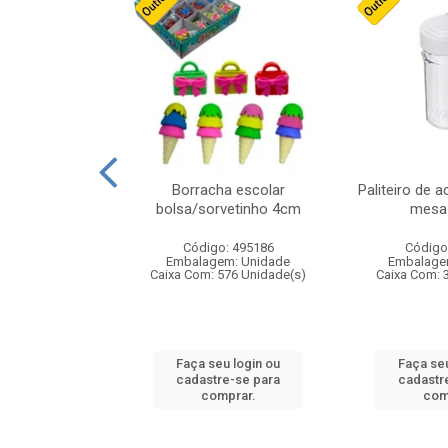
cores sortidas
Borracha escolar
Paliteiro de a
ref 130s
bolsa/sorvetinho 4cm
mesa 
: 826147
Código: 495186
Código
m: Unidade
Embalagem: Unidade
Embalage
160 Unidade(s)
Caixa Com: 576 Unidade(s)
Caixa Com: 
u login ou
Faça seu login ou
Faça seu
e-se para
cadastre-se para
cadastr
prar.
comprar.
com