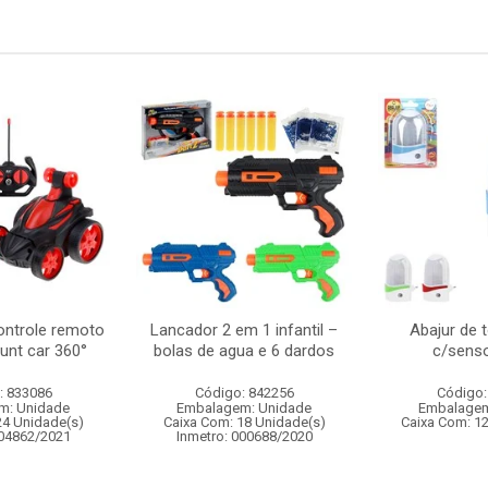
ontrole remoto
Lancador 2 em 1 infantil –
Abajur de 
tunt car 360°
bolas de agua e 6 dardos
c/senso
: 833086
Código: 842256
Código:
m: Unidade
Embalagem: Unidade
Embalagem
24 Unidade(s)
Caixa Com: 18 Unidade(s)
Caixa Com: 1
004862/2021
Inmetro: 000688/2020