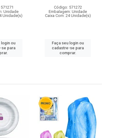
 571271
Código: 571272
Código:
: Unidade
Embalagem: Unidade
Embalagem
4 Unidade(s)
Caixa Com: 24 Unidade(s)
Caixa Com: 4
 login ou
Faça seu login ou
Faça seu 
-se para
cadastre-se para
cadastre
rar.
comprar.
comp