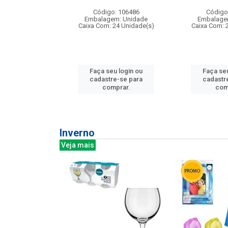
: 275814
Código: 106486
Código
m: Unidade
Embalagem: Unidade
Embalage
240 Unidade(s)
Caixa Com: 24 Unidade(s)
Caixa Com: 
u login ou
Faça seu login ou
Faça seu
e-se para
cadastre-se para
cadastr
prar.
comprar.
com
Inverno
Veja mais