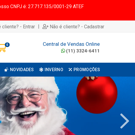
 Nosso CNPJ é: 27.717.135/0001-29 ATEF
|
 cliente? - Entrar
Não é cliente? - Cadastrar
Central de Vendas Online
0
(11) 3324-6411
NOVIDADES
INVERNO
PROMOÇÕES