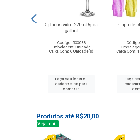
o raso 25,5cm
Cj tacas vidro 220ml 6pcs
Capa de c
e petala
gallant
: 503787
Código: 500088
Código
m: Unidade
Embalagem: Unidade
Embalage
24 Unidade(s)
Caixa Com: 6 Unidade(s)
Caixa Com: 1
u login ou
Faça seu login ou
Faça seu
e-se para
cadastre-se para
cadastr
prar.
comprar.
com
Produtos até R$20,00
Veja mais