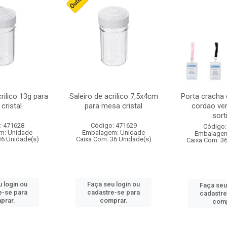
crilico 13g para
Saleiro de acrilico 7,5x4cm
Porta cracha
cristal
para mesa cristal
cordao ver
sort
: 471628
Código: 471629
Código:
m: Unidade
Embalagem: Unidade
Embalagem
36 Unidade(s)
Caixa Com: 36 Unidade(s)
Caixa Com: 3
 login ou
Faça seu login ou
Faça seu
e-se para
cadastre-se para
cadastre
prar.
comprar.
comp