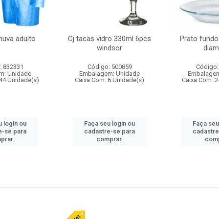
huva adulto
Cj tacas vidro 330ml 6pcs
Prato fundo
windsor
diam
: 832331
Código: 500859
Código:
m: Unidade
Embalagem: Unidade
Embalagem
44 Unidade(s)
Caixa Com: 6 Unidade(s)
Caixa Com: 2
 login ou
Faça seu login ou
Faça seu
e-se para
cadastre-se para
cadastre
prar.
comprar.
comp