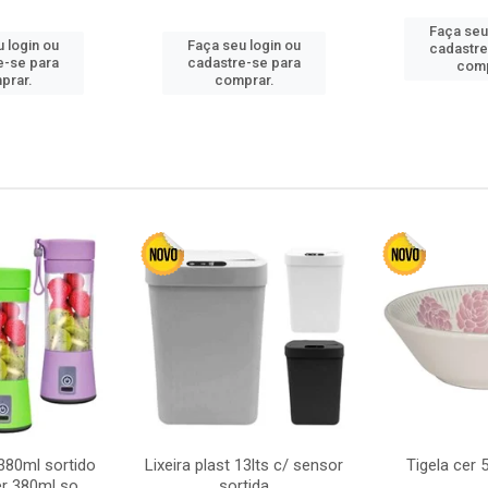
Faça seu
 login ou
Faça seu login ou
cadastre
e-se para
cadastre-se para
comp
prar.
comprar.
380ml sortido
Lixeira plast 13lts c/ sensor
Tigela cer
r 380ml so
sortida