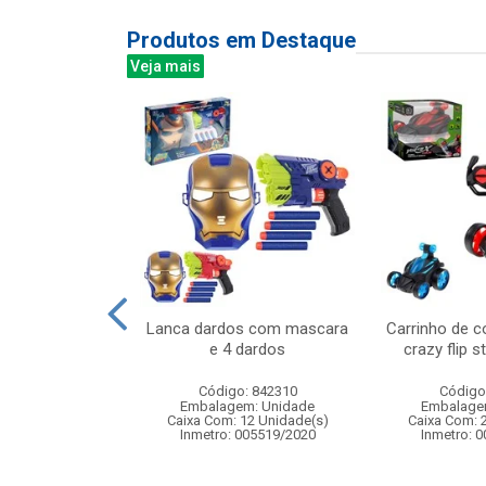
Produtos em Destaque
Veja mais
ns c/37 baloes
Lanca dardos com mascara
Carrinho de c
e 4 dardos
crazy flip s
: 839102
Código: 842310
Código
m: Unidade
Embalagem: Unidade
Embalage
72 Unidade(s)
Caixa Com: 12 Unidade(s)
Caixa Com: 
007517/2019
Inmetro: 005519/2020
Inmetro: 