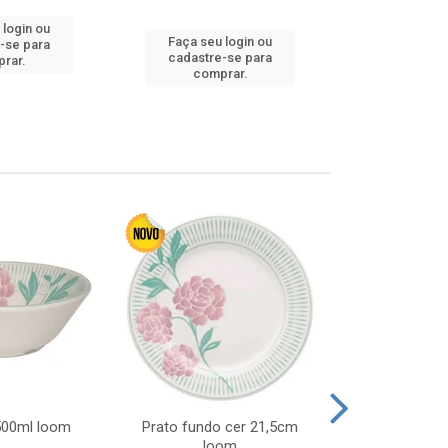
 login ou
Faça seu 
Faça seu login ou
-se para
cadastre
cadastre-se para
rar.
comp
comprar.
 500ml loom
Prato fundo cer 21,5cm
Prato raso c
loom