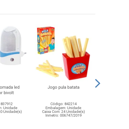
tomada led
Jogo pula batata
Taca vidro amb
r bivolt
c/6
 837912
Código: 842214
Código:
: Unidade
Embalagem: Unidade
Embalagem
20 Unidade(s)
Caixa Com: 24 Unidade(s)
Caixa Com: 8
Inmetro: 006747/2019