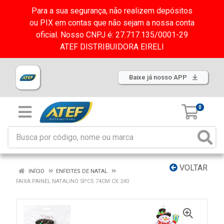
Para a sua segurança, não realizem depósitos
ou PIX em contas que não sejam a nossa conta
oficial. Nosso CNPJ é: 27.717.135/0001-29
ATEF DISTRIBUIDORA EIRELI
Baixe já nosso APP
0
VOLTAR
INÍCIO
ENFEITES DE NATAL
FAIXA PAINEL NATALINO 5PCS 74CM CX:240