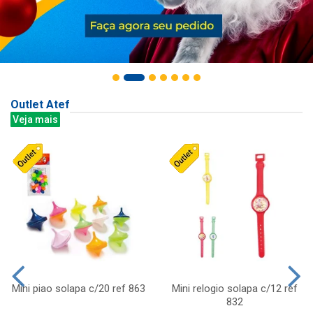
Outlet Atef
Veja mais
Mini piao solapa c/20 ref 863
Mini relogio solapa c/12 ref
832