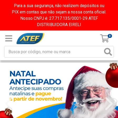
Para a sua segurança, não realizem depósitos ou
PIX em contas que não sejam a nossa conta oficial.
Nosso CNPJ é: 27.717.135/0001-29 ATEF
DISTRIBUIDORA EIRELI
0