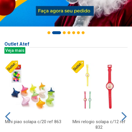
Outlet Atef
Veja mais
Mini piao solapa c/20 ref 863
Mini relogio solapa c/12 ref
832