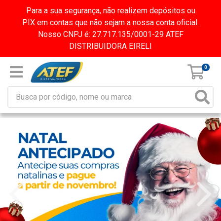
Para a sua segurança, não realizem depósitos ou
PIX em contas que não sejam a nossa conta oficial.
Nosso CNPJ é: 27.717.135/0001-29 ATEF
DISTRIBUIDORA EIRELI
0