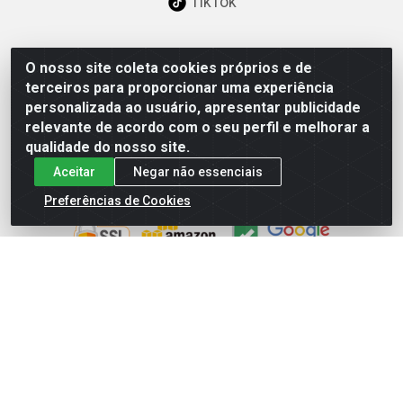
TikTok
O nosso site coleta cookies próprios e de
Baixe já nosso APP
terceiros para proporcionar uma experiência
personalizada ao usuário, apresentar publicidade
relevante de acordo com o seu perfil e melhorar a
qualidade do nosso site.
Aceitar
Negar não essenciais
Site Seguro
Preferências de Cookies
Loja / Showroom
Tel.: (11) 3227-0546
Av Vautier, 587/597 - Pari - São Paulo/SP