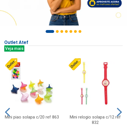
Outlet Atef
Veja mais
Mini piao solapa c/20 ref 863
Mini relogio solapa c/12 ref
832