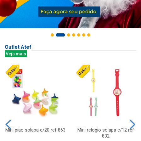
Outlet Atef
Veja mais
Mini piao solapa c/20 ref 863
Mini relogio solapa c/12 ref
832