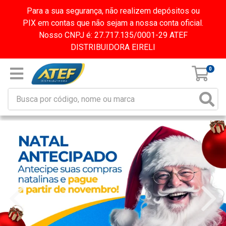
Para a sua segurança, não realizem depósitos ou
PIX em contas que não sejam a nossa conta oficial.
Nosso CNPJ é: 27.717.135/0001-29 ATEF
DISTRIBUIDORA EIRELI
0