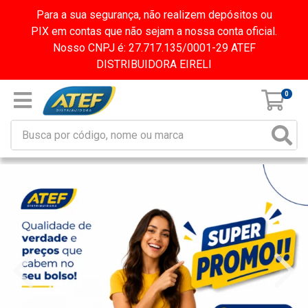
Para a sua segurança, não realizem depósitos ou
PIX em contas que não sejam a nossa conta oficial.
Nosso CNPJ é: 27.717.135/0001-29 ATEF
DISTRIBUIDORA EIRELI
0