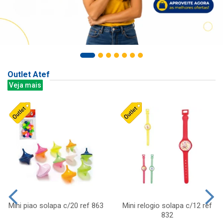
Outlet Atef
Veja mais
Mini piao solapa c/20 ref 863
Mini relogio solapa c/12 ref
832