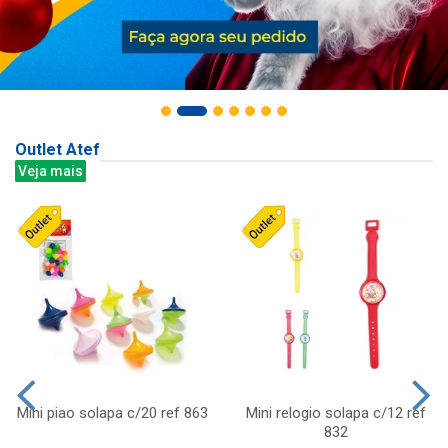
Outlet Atef
Veja mais
Mini piao solapa c/20 ref 863
Mini relogio solapa c/12 ref
832