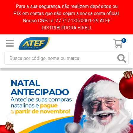
Para a sua segurança, não realizem depósitos ou
PIX em contas que não sejam a nossa conta oficial.
Nosso CNPJ é: 27.717.135/0001-29 ATEF
DISTRIBUIDORA EIRELI
0