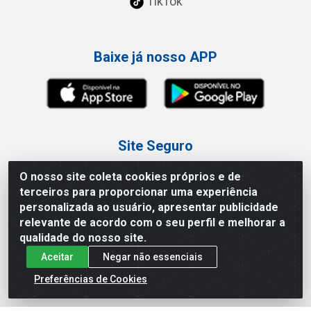
TikTok
Baixe já nosso APP
Site Seguro
O nosso site coleta cookies próprios e de
terceiros para proporcionar uma experiência
personalizada ao usuário, apresentar publicidade
relevante de acordo com o seu perfil e melhorar a
Loja / Showroom
qualidade do nosso site.
Aceitar
Negar não essenciais
Tel.: (11) 3227-0546
Av Vautier, 587/597 - Pari - São Paulo/SP
Preferências de Cookies