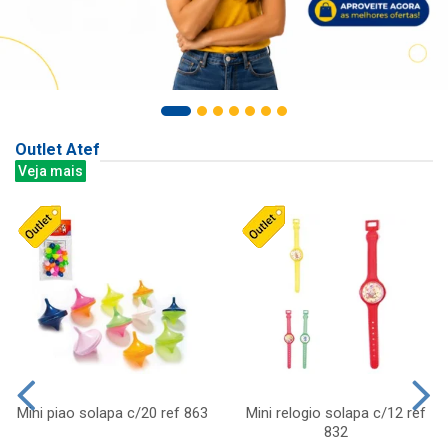
Outlet Atef
Veja mais
Mini piao solapa c/20 ref 863
Mini relogio solapa c/12 ref
832