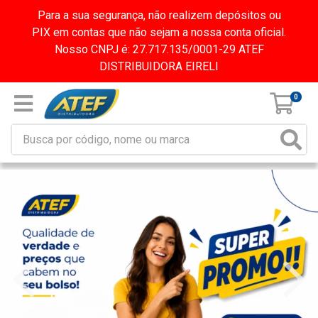
Para a sua segurança, não realizem depósitos ou
PIX em contas que não sejam a nossa conta oficial.
Nosso CNPJ é: 27.717.135/0001-29 ATEF
DISTRIBUIDORA EIRELI
0