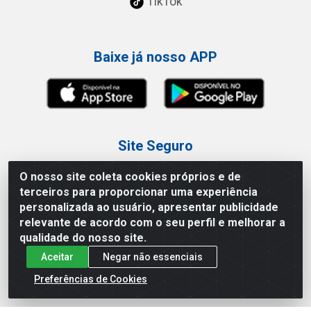
TikTok
Baixe já nosso APP
Site Seguro
O nosso site coleta cookies próprios e de
terceiros para proporcionar uma experiência
personalizada ao usuário, apresentar publicidade
relevante de acordo com o seu perfil e melhorar a
Loja / Showroom
qualidade do nosso site.
Aceitar
Negar não essenciais
Tel.: (11) 3227-0546
Av Vautier, 587/597 - Pari - São Paulo/SP
Preferências de Cookies