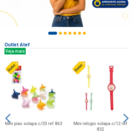
Outlet Atef
Veja mais
Mini piao solapa c/20 ref 863
Mini relogio solapa c/12 ref
832