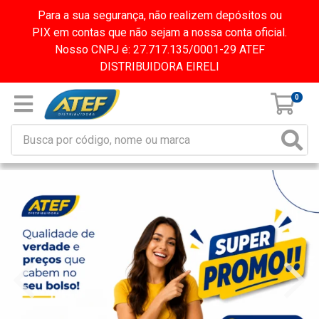
Para a sua segurança, não realizem depósitos ou
PIX em contas que não sejam a nossa conta oficial.
Nosso CNPJ é: 27.717.135/0001-29 ATEF
DISTRIBUIDORA EIRELI
0