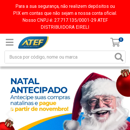
Para a sua segurança, não realizem depósitos ou
PIX em contas que não sejam a nossa conta oficial.
Nosso CNPJ é: 27.717.135/0001-29 ATEF
DISTRIBUIDORA EIRELI
0