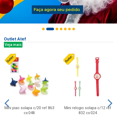
Outlet Atef
Veja mais
Mini piao solapa c/20 ref 863
Mini relogio solapa c/12 ref
cx:048
832 cx:024