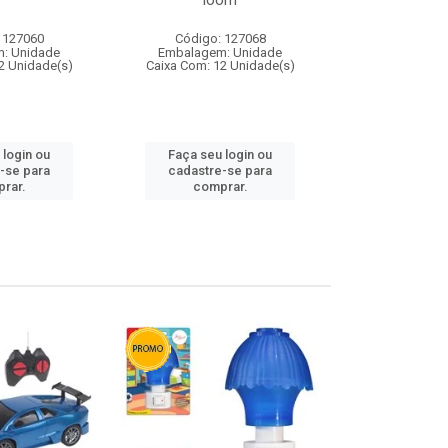
loom
 127060
Código: 127068
Código:
: Unidade
Embalagem: Unidade
Embalagem
2 Unidade(s)
Caixa Com: 12 Unidade(s)
Caixa Com: 1
 login ou
Faça seu login ou
Faça seu 
-se para
cadastre-se para
cadastre
rar.
comprar.
comp