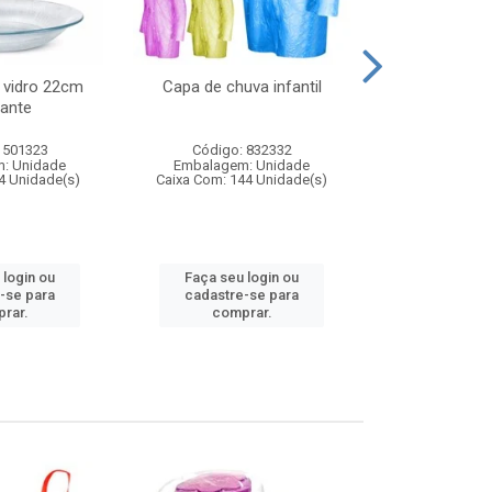
 vidro 22cm
Capa de chuva infantil
Jg prato fun
ante
diam
 501323
Código: 832332
Código:
: Unidade
Embalagem: Unidade
Embalagem
4 Unidade(s)
Caixa Com: 144 Unidade(s)
Caixa Com: 6
 login ou
Faça seu login ou
Faça seu 
-se para
cadastre-se para
cadastre
rar.
comprar.
comp