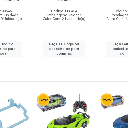
r 380ml so
sortida
: 006453
Código: 006454
Código:
m: Unidade
Embalagem: Unidade
Embalagem
30 Unidade(s)
Caixa Com: 24 Unidade(s)
Caixa Com: 1
 login ou
Faça seu login ou
Faça seu
e-se para
cadastre-se para
cadastre
prar.
comprar.
comp