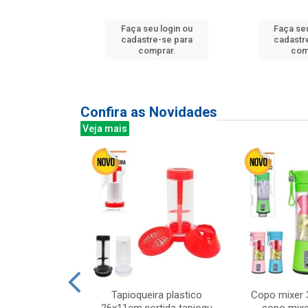
Faça seu login ou
Faça seu
u login ou
cadastre-se para
cadastr
e-se para
comprar.
com
prar.
Confira as Novidades
Veja mais
mesa cer 18cm
Tapioqueira plastico
Copo mixer 