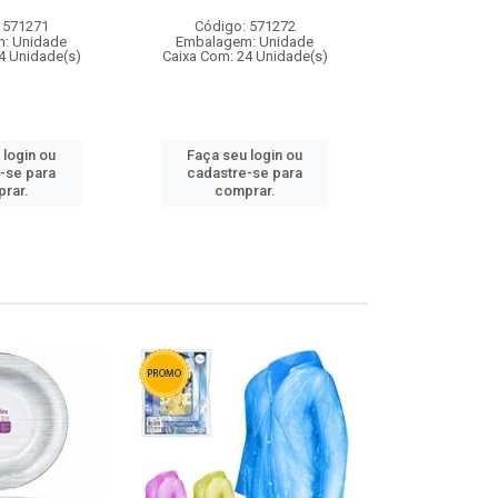
 571271
Código: 571272
Código:
: Unidade
Embalagem: Unidade
Embalagem
4 Unidade(s)
Caixa Com: 24 Unidade(s)
Caixa Com: 4
 login ou
Faça seu login ou
Faça seu 
-se para
cadastre-se para
cadastre
rar.
comprar.
comp