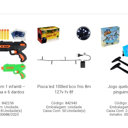
m 1 infantil –
Pisca led 100led bco frio 8m
Jogo queb
ua e 6 dardos
127v fv 8f
pinguim 
: 842256
Código: 842943
Código:
m: Unidade
Embalagem: Unidade
Embalagem
18 Unidade(s)
Caixa Com: 50 Unidade(s)
Caixa Com: 2
000688/2020
Inmetro: 0