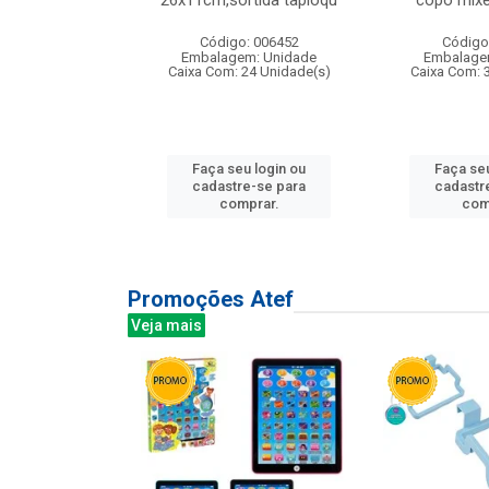
irios
26x11cm,sortida tapioqu
copo mixe
: 135177
Código: 006452
Código
m: Unidade
Embalagem: Unidade
Embalage
12 Unidade(s)
Caixa Com: 24 Unidade(s)
Caixa Com: 
u login ou
Faça seu login ou
Faça seu
e-se para
cadastre-se para
cadastr
prar.
comprar.
com
Promoções Atef
Veja mais