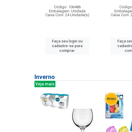
: 275814
Código: 106486
Código
m: Unidade
Embalagem: Unidade
Embalage
240 Unidade(s)
Caixa Com: 24 Unidade(s)
Caixa Com: 
u login ou
Faça seu login ou
Faça seu
e-se para
cadastre-se para
cadastr
prar.
comprar.
com
Inverno
Veja mais