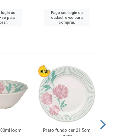
 login ou
Faça seu login ou
Faça seu 
-se para
cadastre-se para
cadastre
rar.
comprar.
comp
 500ml loom
Prato fundo cer 21,5cm
Prato raso c