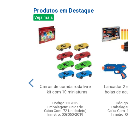
Produtos em Destaque
Veja mais
game fundo do
Carros de corrida roda livre
Lancador 2 e
uedo educativo
– kit com 10 miniaturas
bolas de ag
ua p...
Código: 837839
Código
: 839740
Embalagem: Unidade
Embalage
m: Unidade
Caixa Com: 72 Unidade(s)
Caixa Com: 
96 Unidade(s)
Inmetro: 003050/2019
Inmetro: 
006721/2019