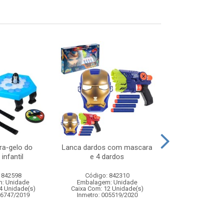
ra-gelo do
Lanca dardos com mascara
Jogo quebr
infantil
e 4 dardos
pinguim - 
educativo pa
 842598
Código: 842310
Código:
: Unidade
Embalagem: Unidade
Embalagem
4 Unidade(s)
Caixa Com: 12 Unidade(s)
Caixa Com: 4
06747/2019
Inmetro: 005519/2020
Inmetro: 0