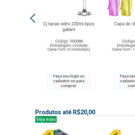
o raso 25,5cm
Cj tacas vidro 220ml 6pcs
Capa de c
e petala
gallant
: 503787
Código: 500088
Código
m: Unidade
Embalagem: Unidade
Embalage
24 Unidade(s)
Caixa Com: 6 Unidade(s)
Caixa Com: 1
u login ou
Faça seu login ou
Faça seu
e-se para
cadastre-se para
cadastr
prar.
comprar.
com
Produtos até R$20,00
Veja mais