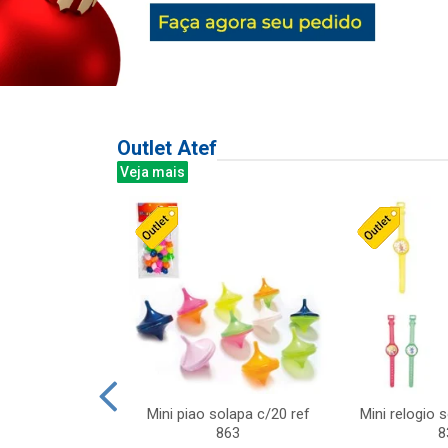
Outlet Atef
Veja mais
last c/div
Mini piao solapa c/20 ref
Mini relogio 
m ursinhos sor
863
8