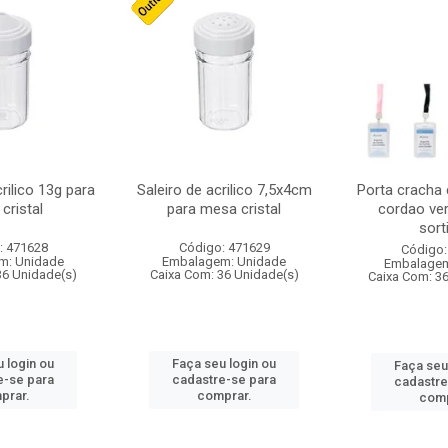
crilico 13g para
Saleiro de acrilico 7,5x4cm
Porta cracha
cristal
para mesa cristal
cordao ver
sort
: 471628
Código: 471629
Código:
m: Unidade
Embalagem: Unidade
Embalagem
36 Unidade(s)
Caixa Com: 36 Unidade(s)
Caixa Com: 3
 login ou
Faça seu login ou
Faça seu
e-se para
cadastre-se para
cadastre
prar.
comprar.
comp