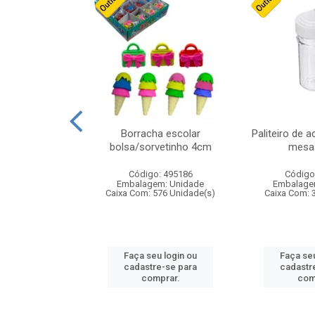
stico n.4 12cm
Borracha escolar
Paliteiro de a
bolsa/sorvetinho 4cm
mesa 
: 940550
Código: 495186
Código
m: Unidade
Embalagem: Unidade
Embalage
24 Unidade(s)
Caixa Com: 576 Unidade(s)
Caixa Com: 
u login ou
Faça seu login ou
Faça seu
e-se para
cadastre-se para
cadastr
prar.
comprar.
com