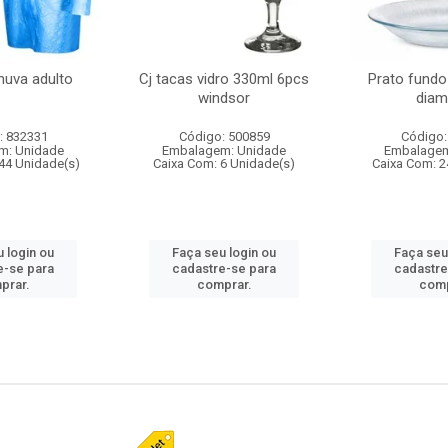
huva adulto
Cj tacas vidro 330ml 6pcs
Prato fundo
windsor
diam
: 832331
Código: 500859
Código:
m: Unidade
Embalagem: Unidade
Embalagem
44 Unidade(s)
Caixa Com: 6 Unidade(s)
Caixa Com: 2
 login ou
Faça seu login ou
Faça seu
e-se para
cadastre-se para
cadastre
prar.
comprar.
comp