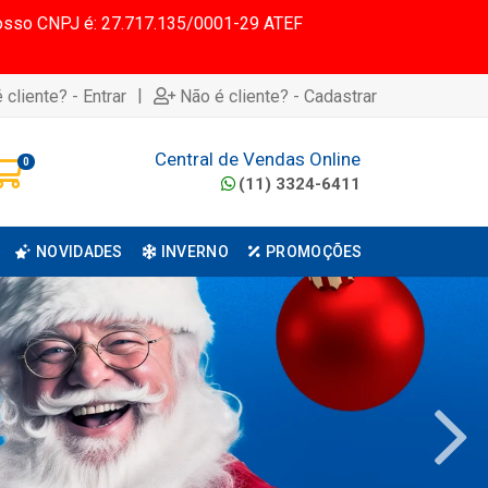
 Nosso CNPJ é: 27.717.135/0001-29 ATEF
|
 cliente? - Entrar
Não é cliente? - Cadastrar
Central de Vendas Online
0
(11) 3324-6411
NOVIDADES
INVERNO
PROMOÇÕES