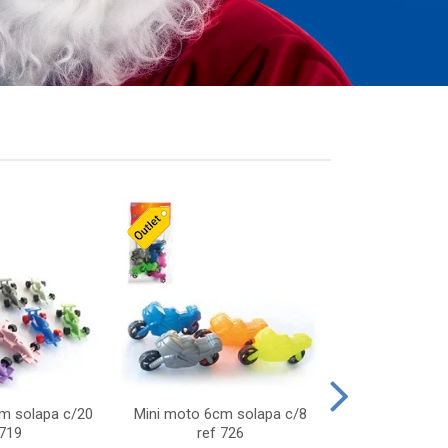
cm solapa c/20
Mini moto 6cm solapa c/8
Giro helice so
 719
ref 726
75