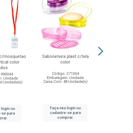
 c/mosquetao
Saboneteira plast c/tela
Prato plas
tical color
color
colo
idos
Código: 271364
Código:
 490044
Embalagem: Unidade
Embalagem
: Unidade
Caixa Com: 48 Unidade(s)
Caixa Com: 4
60 Unidade(s)
Faça seu login ou
Faça seu 
 login ou
cadastre-se para
cadastre
-se para
comprar.
comp
rar.