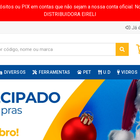
pósitos ou PIX em contas que não sejam a nossa conta oficial.
DISTRIBUIDORA EIRELI
Já é
DIVERSOS
FERRAMENTAS
PET
U.D
VIDROS