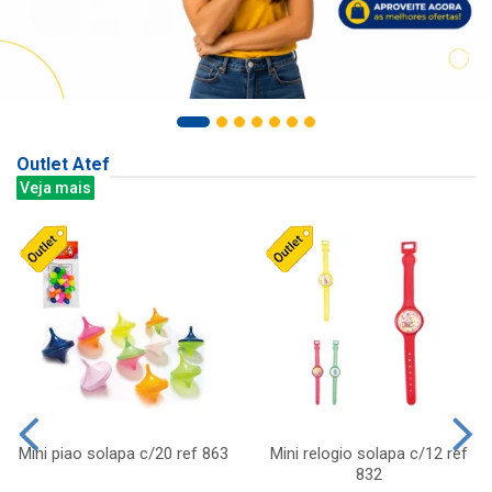
Outlet Atef
Veja mais
Mini piao solapa c/20 ref 863
Mini relogio solapa c/12 ref
832