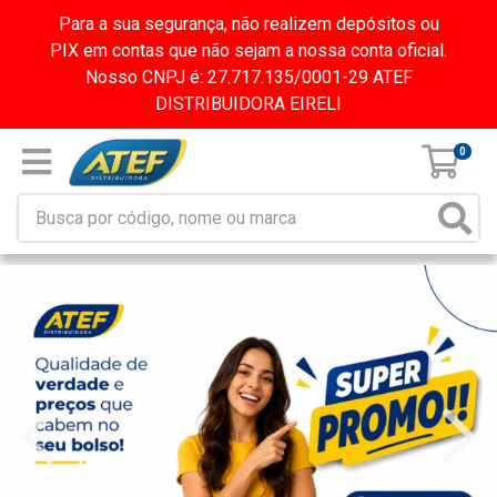
Para a sua segurança, não realizem depósitos ou
PIX em contas que não sejam a nossa conta oficial.
Nosso CNPJ é: 27.717.135/0001-29 ATEF
DISTRIBUIDORA EIRELI
0