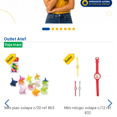
Outlet Atef
Veja mais
Mini piao solapa c/20 ref 863
Mini relogio solapa c/12 ref
832