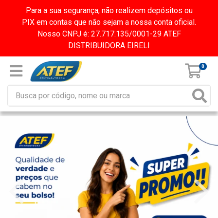
Para a sua segurança, não realizem depósitos ou
PIX em contas que não sejam a nossa conta oficial.
Nosso CNPJ é: 27.717.135/0001-29 ATEF
DISTRIBUIDORA EIRELI
0