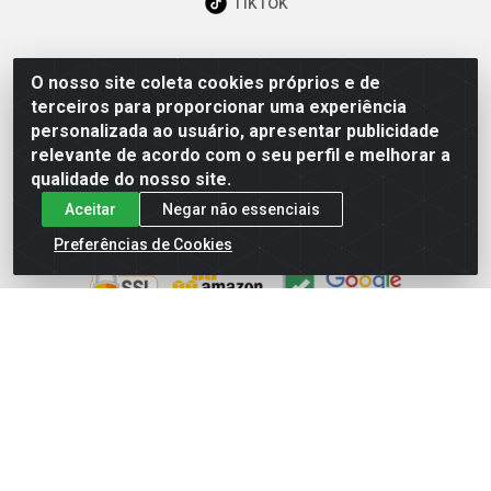
TikTok
O nosso site coleta cookies próprios e de
Baixe já nosso APP
terceiros para proporcionar uma experiência
personalizada ao usuário, apresentar publicidade
relevante de acordo com o seu perfil e melhorar a
qualidade do nosso site.
Aceitar
Negar não essenciais
Site Seguro
Preferências de Cookies
Loja / Showroom
Tel.: (11) 3227-0546
Av Vautier, 587/597 - Pari - São Paulo/SP