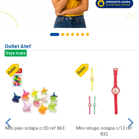
Outlet Atef
Veja mais
Mini piao solapa c/20 ref 863
Mini relogio solapa c/12 ref
832