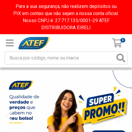
Para a sua segurança, não realizem depósitos ou
PIX em contas que não sejam a nossa conta oficial.
Nosso CNPJ é: 27.717.135/0001-29 ATEF
DISTRIBUIDORA EIRELI
0