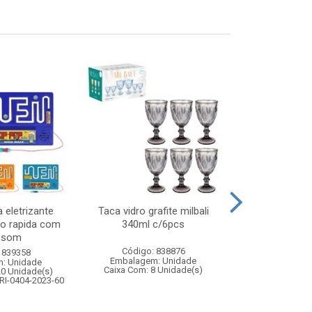
 eletrizante
Taca vidro grafite milbali
Kit boxe 
ao rapida com
340ml c/6pcs
pancada+p
e som
Código: 838876
Código:
 839358
Embalagem: Unidade
Embalagem
: Unidade
Caixa Com: 8 Unidade(s)
Caixa Com: 1
20 Unidade(s)
Inmetro: ABCP-B
RI-0404-2023-60