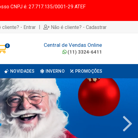
 Nosso CNPJ é: 27.717.135/0001-29 ATEF
|
 cliente? - Entrar
Não é cliente? - Cadastrar
Central de Vendas Online
0
(11) 3324-6411
NOVIDADES
INVERNO
PROMOÇÕES