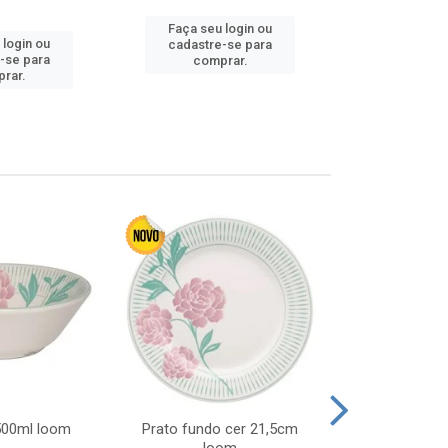
Faça seu login ou
Faça seu 
 login ou
cadastre-se para
cadastre
-se para
comprar.
comp
rar.
 500ml loom
Prato fundo cer 21,5cm
Prato raso c