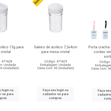
crilico 13g para
Saleiro de acrilico 7,5x4cm
Porta cracha
cristal
para mesa cristal
cordao ver
sort
: 471628
Código: 471629
Código:
m: Unidade
Embalagem: Unidade
Embalagem
36 Unidade(s)
Caixa Com: 36 Unidade(s)
Caixa Com: 3
 login ou
Faça seu login ou
Faça seu
e-se para
cadastre-se para
cadastre
prar.
comprar.
comp