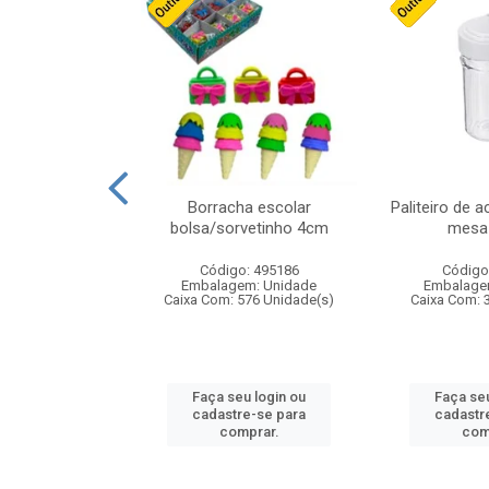
cores sortidas
Borracha escolar
Paliteiro de a
ref 130s
bolsa/sorvetinho 4cm
mesa 
: 826147
Código: 495186
Código
m: Unidade
Embalagem: Unidade
Embalage
160 Unidade(s)
Caixa Com: 576 Unidade(s)
Caixa Com: 
u login ou
Faça seu login ou
Faça seu
e-se para
cadastre-se para
cadastr
prar.
comprar.
com