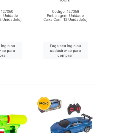
loom
 127060
Código: 127068
Código:
: Unidade
Embalagem: Unidade
Embalagem
2 Unidade(s)
Caixa Com: 12 Unidade(s)
Caixa Com: 1
 login ou
Faça seu login ou
Faça seu 
-se para
cadastre-se para
cadastre
rar.
comprar.
comp