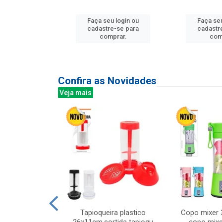
Faça seu login ou
Faça seu
u login ou
cadastre-se para
cadastr
e-se para
comprar.
com
prar.
Confira as Novidades
Veja mais
mesa cer 18cm
Tapioqueira plastico
Copo mixer 