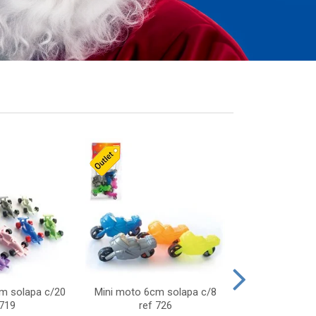
cm solapa c/20
Mini moto 6cm solapa c/8
Giro helice so
 719
ref 726
75