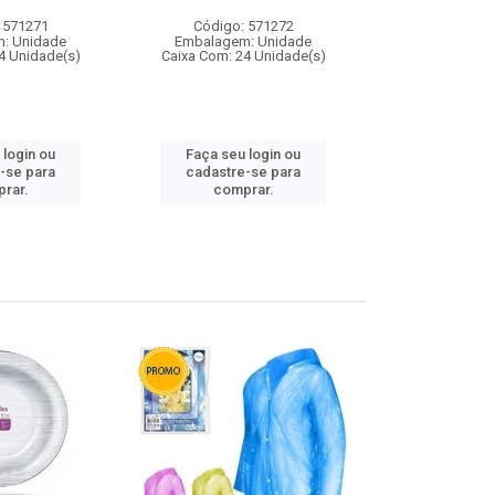
 571271
Código: 571272
Código:
: Unidade
Embalagem: Unidade
Embalagem
4 Unidade(s)
Caixa Com: 24 Unidade(s)
Caixa Com: 4
 login ou
Faça seu login ou
Faça seu 
-se para
cadastre-se para
cadastre
rar.
comprar.
comp