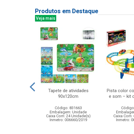
Produtos em Destaque
Veja mais
ra de ventosas
Tapete de atividades
Pista color c
e precisao com
90x120cm
e som – kit
ardo...
Código: 831663
Código
: 836370
Embalagem: Unidade
Embalage
m: Unidade
Caixa Com: 24 Unidade(s)
Caixa Com: 
24 Unidade(s)
Inmetro: 006660/2019
Inmetro: 
BRI-0404-2023-16