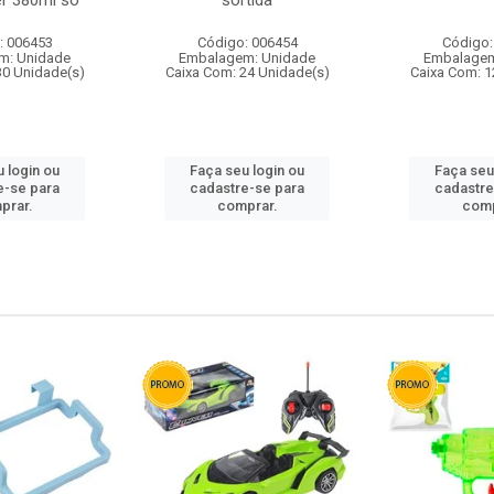
r 380ml so
sortida
: 006453
Código: 006454
Código:
m: Unidade
Embalagem: Unidade
Embalagem
30 Unidade(s)
Caixa Com: 24 Unidade(s)
Caixa Com: 1
 login ou
Faça seu login ou
Faça seu
e-se para
cadastre-se para
cadastre
prar.
comprar.
comp