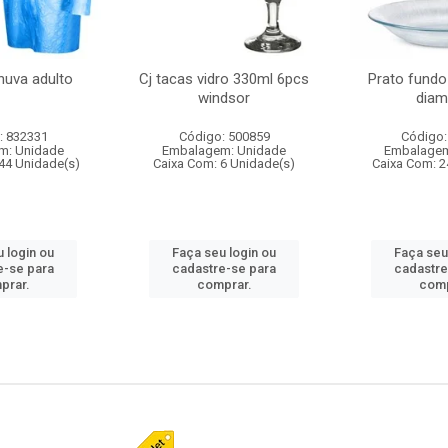
huva adulto
Cj tacas vidro 330ml 6pcs
Prato fundo
windsor
diam
: 832331
Código: 500859
Código:
m: Unidade
Embalagem: Unidade
Embalagem
44 Unidade(s)
Caixa Com: 6 Unidade(s)
Caixa Com: 2
 login ou
Faça seu login ou
Faça seu
e-se para
cadastre-se para
cadastre
prar.
comprar.
comp