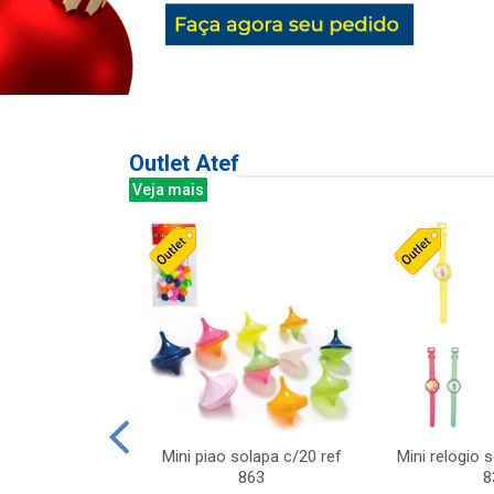
Outlet Atef
Veja mais
last c/div
Mini piao solapa c/20 ref
Mini relogio 
m ursinhos sor
863
8