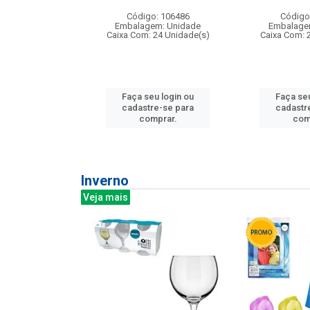
: 275814
Código: 106486
Código
m: Unidade
Embalagem: Unidade
Embalage
240 Unidade(s)
Caixa Com: 24 Unidade(s)
Caixa Com: 
u login ou
Faça seu login ou
Faça seu
e-se para
cadastre-se para
cadastr
prar.
comprar.
com
Inverno
Veja mais