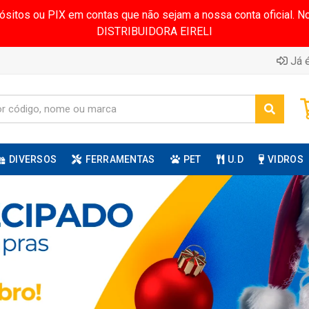
pósitos ou PIX em contas que não sejam a nossa conta oficial.
DISTRIBUIDORA EIRELI
Já é
DIVERSOS
FERRAMENTAS
PET
U.D
VIDROS