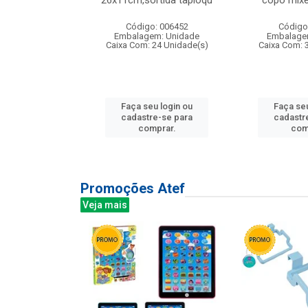
irios
26x11cm,sortida tapioqu
copo mixe
: 135177
Código: 006452
Código
m: Unidade
Embalagem: Unidade
Embalage
12 Unidade(s)
Caixa Com: 24 Unidade(s)
Caixa Com: 
u login ou
Faça seu login ou
Faça seu
e-se para
cadastre-se para
cadastr
prar.
comprar.
com
Promoções Atef
Veja mais