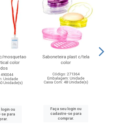
 c/mosquetao
Saboneteira plast c/tela
Prato plas
tical color
color
colo
idos
Código: 271364
Código:
 490044
Embalagem: Unidade
Embalagem
: Unidade
Caixa Com: 48 Unidade(s)
Caixa Com: 4
60 Unidade(s)
Faça seu login ou
Faça seu 
 login ou
cadastre-se para
cadastre
-se para
comprar.
comp
rar.