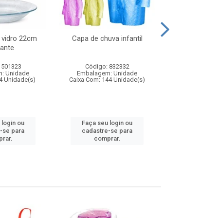
 vidro 22cm
Capa de chuva infantil
Jg prato fun
ante
diam
 501323
Código: 832332
Código:
: Unidade
Embalagem: Unidade
Embalagem
4 Unidade(s)
Caixa Com: 144 Unidade(s)
Caixa Com: 6
 login ou
Faça seu login ou
Faça seu 
-se para
cadastre-se para
cadastre
rar.
comprar.
comp