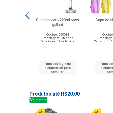
o raso 25,5cm
Cj tacas vidro 220ml 6pcs
Capa de c
e petala
gallant
: 503787
Código: 500088
Código
m: Unidade
Embalagem: Unidade
Embalage
24 Unidade(s)
Caixa Com: 6 Unidade(s)
Caixa Com: 1
u login ou
Faça seu login ou
Faça seu
e-se para
cadastre-se para
cadastr
prar.
comprar.
com
Produtos até R$20,00
Veja mais