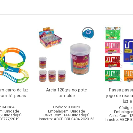
om carro de luz
Areia 120grs no pote
Passa passa
 com 51 pecas
c/molde
jogo de reac
luz 
: 841364
Código: 839023
Código:
m: Unidade
Embalagem: Unidade
Embalagem
6 Unidade(s)
Caixa Com: 144 Unidade(s)
Caixa Com: 1
008777/2019
Inmetro: ABCP-BRI-0404-2023-53
Inmetro: ABCP-B