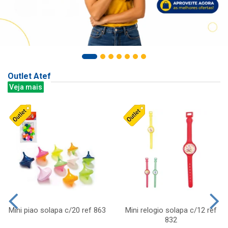
Outlet Atef
Veja mais
Mini piao solapa c/20 ref 863
Mini relogio solapa c/12 ref
832