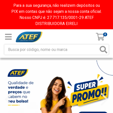
Para a sua segurança, não realizem depósitos ou
PIX em contas que não sejam a nossa conta oficial.
Nosso CNPJ é: 27.717.135/0001-29 ATEF
DISTRIBUIDORA EIRELI
0