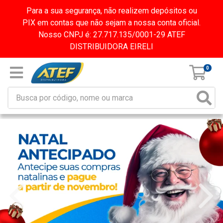
Para a sua segurança, não realizem depósitos ou
PIX em contas que não sejam a nossa conta oficial.
Nosso CNPJ é: 27.717.135/0001-29 ATEF
DISTRIBUIDORA EIRELI
0