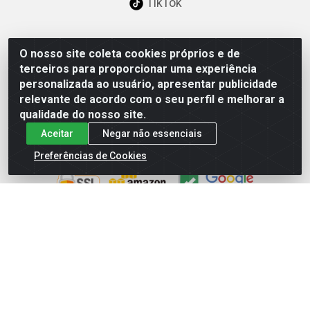
TikTok
O nosso site coleta cookies próprios e de
Baixe já nosso APP
terceiros para proporcionar uma experiência
personalizada ao usuário, apresentar publicidade
relevante de acordo com o seu perfil e melhorar a
qualidade do nosso site.
Aceitar
Negar não essenciais
Site Seguro
Preferências de Cookies
Loja / Showroom
Tel.: (11) 3227-0546
Av Vautier, 587/597 - Pari - São Paulo/SP