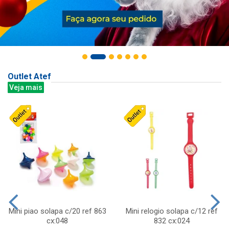
Outlet Atef
Veja mais
Mini piao solapa c/20 ref 863
Mini relogio solapa c/12 ref
cx:048
832 cx:024