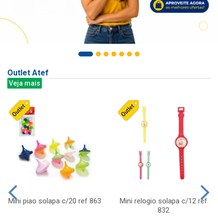
Outlet Atef
Veja mais
Mini piao solapa c/20 ref 863
Mini relogio solapa c/12 ref
832