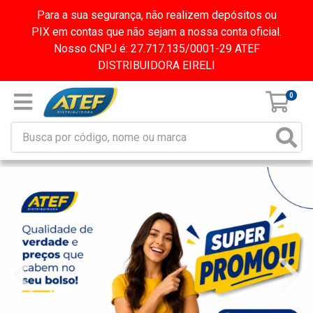
Para a sua segurança, não realizem depósitos ou
PIX em contas que não sejam a nossa conta oficial.
Nosso CNPJ é: 27.717.135/0001-29 ATEF
DISTRIBUIDORA EIRELI
0