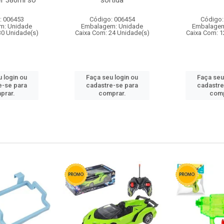
r 380ml so
sortida
: 006453
Código: 006454
Código:
m: Unidade
Embalagem: Unidade
Embalagem
30 Unidade(s)
Caixa Com: 24 Unidade(s)
Caixa Com: 1
 login ou
Faça seu login ou
Faça seu
e-se para
cadastre-se para
cadastre
prar.
comprar.
comp