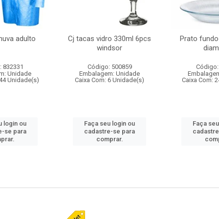
huva adulto
Cj tacas vidro 330ml 6pcs
Prato fundo
windsor
diam
: 832331
Código: 500859
Código:
m: Unidade
Embalagem: Unidade
Embalagem
44 Unidade(s)
Caixa Com: 6 Unidade(s)
Caixa Com: 2
 login ou
Faça seu login ou
Faça seu
e-se para
cadastre-se para
cadastre
prar.
comprar.
comp