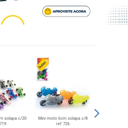
cm solapa c/20
Mini moto 6cm solapa c/8
Giro helice so
 719
ref 726
75