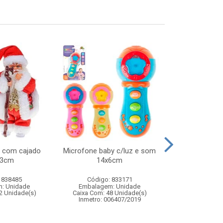
l com cajado
Microfone baby c/luz e som
Lanca dardos
33cm
14x6cm
e 4 d
 838485
Código: 833171
Código:
: Unidade
Embalagem: Unidade
Embalagem
2 Unidade(s)
Caixa Com: 48 Unidade(s)
Caixa Com: 1
Inmetro: 006407/2019
Inmetro: 0