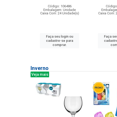
: 275814
Código: 106486
Código
m: Unidade
Embalagem: Unidade
Embalage
240 Unidade(s)
Caixa Com: 24 Unidade(s)
Caixa Com: 
u login ou
Faça seu login ou
Faça seu
e-se para
cadastre-se para
cadastr
prar.
comprar.
com
Inverno
Veja mais