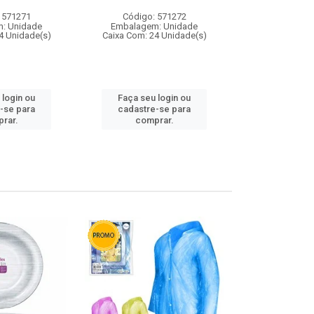
 571271
Código: 571272
Código:
: Unidade
Embalagem: Unidade
Embalagem
4 Unidade(s)
Caixa Com: 24 Unidade(s)
Caixa Com: 4
 login ou
Faça seu login ou
Faça seu 
-se para
cadastre-se para
cadastre
rar.
comprar.
comp