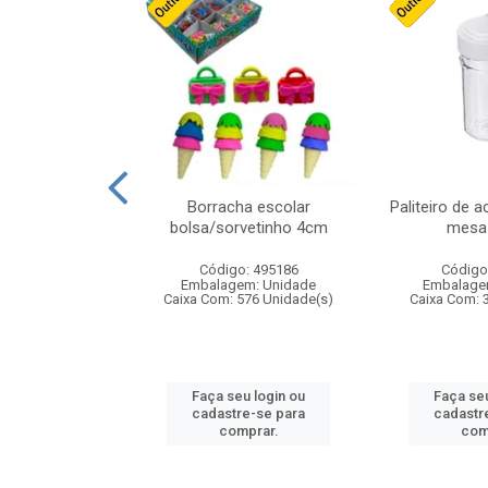
cores sortidas
Borracha escolar
Paliteiro de a
ref 130s
bolsa/sorvetinho 4cm
mesa 
: 826147
Código: 495186
Código
m: Unidade
Embalagem: Unidade
Embalage
160 Unidade(s)
Caixa Com: 576 Unidade(s)
Caixa Com: 
u login ou
Faça seu login ou
Faça seu
e-se para
cadastre-se para
cadastr
prar.
comprar.
com