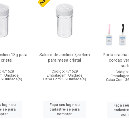
crilico 13g para
Saleiro de acrilico 7,5x4cm
Porta cracha
cristal
para mesa cristal
cordao ver
sort
: 471628
Código: 471629
Código:
m: Unidade
Embalagem: Unidade
Embalagem
36 Unidade(s)
Caixa Com: 36 Unidade(s)
Caixa Com: 3
 login ou
Faça seu login ou
Faça seu
e-se para
cadastre-se para
cadastre
prar.
comprar.
comp