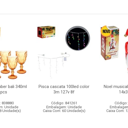
ber bali 340ml
Pisca cascata 100led color
Noel musica
6pcs
3m 127v 8f
14x
: 838880
Código: 841261
Código:
m: Unidade
Embalagem: Unidade
Embalagem
8 Unidade(s)
Caixa Com: 60 Unidade(s)
Caixa Com: 1