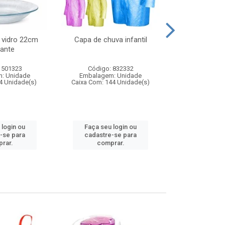
 vidro 22cm
Capa de chuva infantil
Jg prato fun
ante
diam
 501323
Código: 832332
Código:
: Unidade
Embalagem: Unidade
Embalagem
4 Unidade(s)
Caixa Com: 144 Unidade(s)
Caixa Com: 6
 login ou
Faça seu login ou
Faça seu 
-se para
cadastre-se para
cadastre
rar.
comprar.
comp