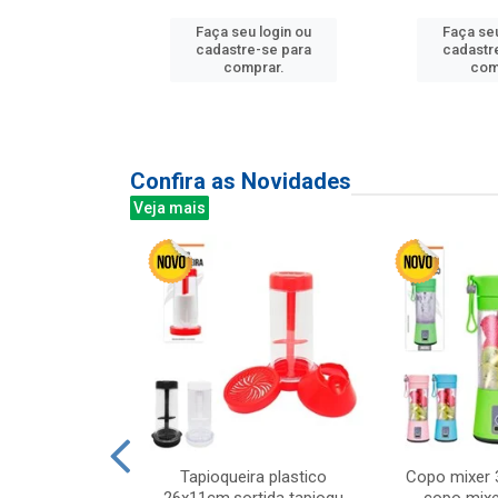
Faça seu login ou
Faça seu
u login ou
cadastre-se para
cadastr
e-se para
comprar.
com
prar.
Confira as Novidades
Veja mais
mesa cer 18cm
Tapioqueira plastico
Copo mixer 