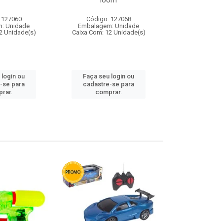
loom
 127060
Código: 127068
Código:
: Unidade
Embalagem: Unidade
Embalagem
2 Unidade(s)
Caixa Com: 12 Unidade(s)
Caixa Com: 1
 login ou
Faça seu login ou
Faça seu 
-se para
cadastre-se para
cadastre
rar.
comprar.
comp