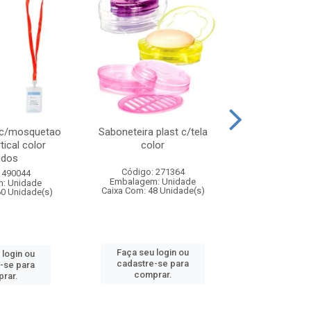
 c/mosquetao
Saboneteira plast c/tela
Prato plas
tical color
color
colo
idos
Código: 271364
Código:
 490044
Embalagem: Unidade
Embalagem
: Unidade
Caixa Com: 48 Unidade(s)
Caixa Com: 4
60 Unidade(s)
Faça seu login ou
Faça seu 
 login ou
cadastre-se para
cadastre
-se para
comprar.
comp
rar.