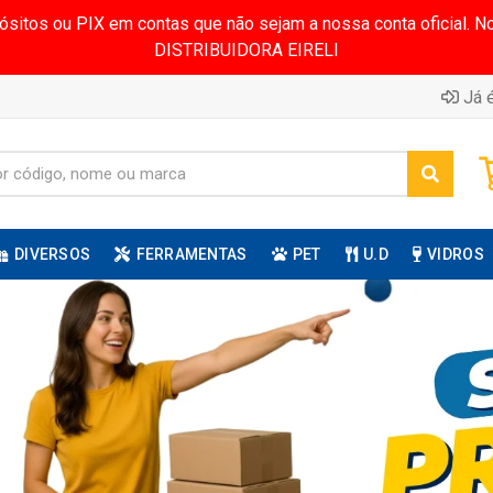
pósitos ou PIX em contas que não sejam a nossa conta oficial.
DISTRIBUIDORA EIRELI
Já é
DIVERSOS
FERRAMENTAS
PET
U.D
VIDROS