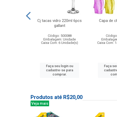
o raso 25,5cm
Cj tacas vidro 220ml 6pcs
Capa de c
e petala
gallant
: 503787
Código: 500088
Código
m: Unidade
Embalagem: Unidade
Embalage
24 Unidade(s)
Caixa Com: 6 Unidade(s)
Caixa Com: 1
u login ou
Faça seu login ou
Faça seu
e-se para
cadastre-se para
cadastr
prar.
comprar.
com
Produtos até R$20,00
Veja mais