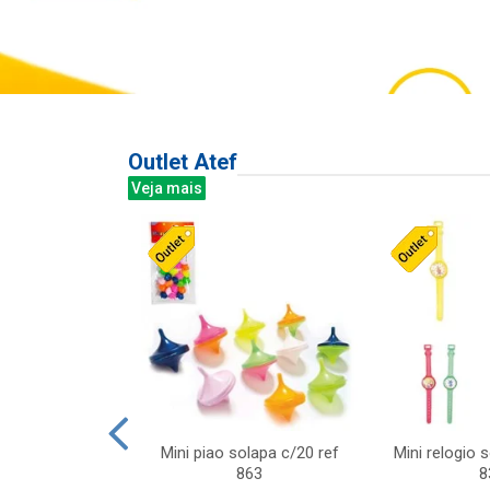
Outlet Atef
Veja mais
last c/div
Mini piao solapa c/20 ref
Mini relogio 
m ursinhos sor
863
8