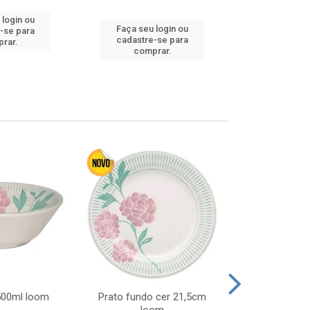
 login ou
Faça seu login ou
Faça seu 
-se para
cadastre-se para
cadastre
rar.
comprar.
comp
 500ml loom
Prato fundo cer 21,5cm
Prato raso c