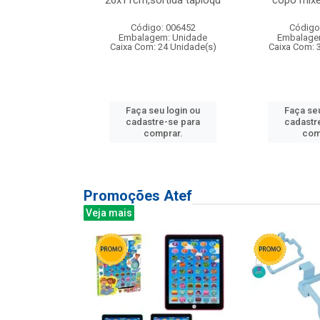
irios
26x11cm,sortida tapioqu
copo mixe
: 135177
Código: 006452
Código
m: Unidade
Embalagem: Unidade
Embalage
12 Unidade(s)
Caixa Com: 24 Unidade(s)
Caixa Com: 
u login ou
Faça seu login ou
Faça seu
e-se para
cadastre-se para
cadastr
prar.
comprar.
com
Promoções Atef
Veja mais