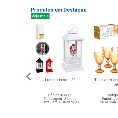
Produtos em Destaque
Veja mais
 spin com luz
Luminaria noel 3f
Taca vidro am
fantil
c/
: 842282
Código: 836802
Código
m: Unidade
Embalagem: Unidade
Embalage
120 Unidade(s)
Caixa Com: 6 Unidade(s)
Caixa Com: 
006735/2019