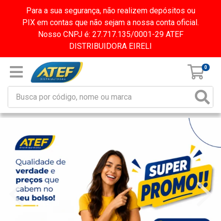
Para a sua segurança, não realizem depósitos ou
PIX em contas que não sejam a nossa conta oficial.
Nosso CNPJ é: 27.717.135/0001-29 ATEF
DISTRIBUIDORA EIRELI
0