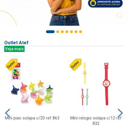
Outlet Atef
Veja mais
Mini piao solapa c/20 ref 863
Mini relogio solapa c/12 ref
832