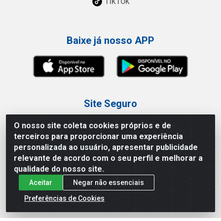
TikTok
Baixe já nosso APP
Site Seguro
O nosso site coleta cookies próprios e de
terceiros para proporcionar uma experiência
personalizada ao usuário, apresentar publicidade
relevante de acordo com o seu perfil e melhorar a
Loja / Showroom
qualidade do nosso site.
Aceitar
Negar não essenciais
Tel.: (11) 3227-0546
Av Vautier, 587/597 - Pari - São Paulo/SP
Preferências de Cookies