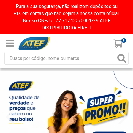
Para a sua segurança, não realizem depósitos ou
PIX em contas que não sejam a nossa conta oficial.
Nosso CNPJ é: 27.717.135/0001-29 ATEF
DISTRIBUIDORA EIRELI
0