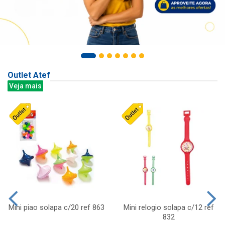
Outlet Atef
Veja mais
Mini piao solapa c/20 ref 863
Mini relogio solapa c/12 ref
832