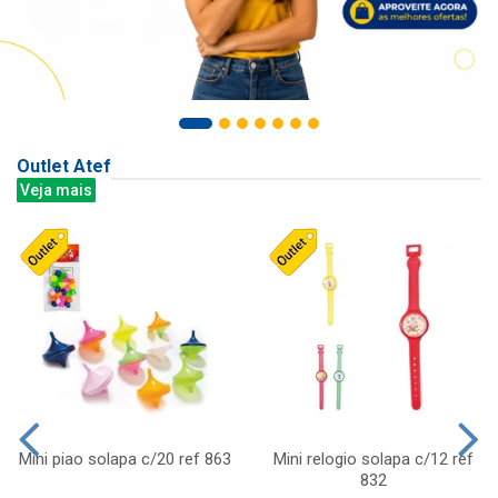
Outlet Atef
Veja mais
Mini piao solapa c/20 ref 863
Mini relogio solapa c/12 ref
832