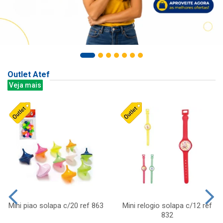
Outlet Atef
Veja mais
Mini piao solapa c/20 ref 863
Mini relogio solapa c/12 ref
832