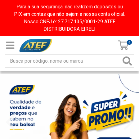
Para a sua segurança, não realizem depósitos ou
PIX em contas que não sejam a nossa conta oficial.
Nosso CNPJ é: 27.717.135/0001-29 ATEF
DISTRIBUIDORA EIRELI
0