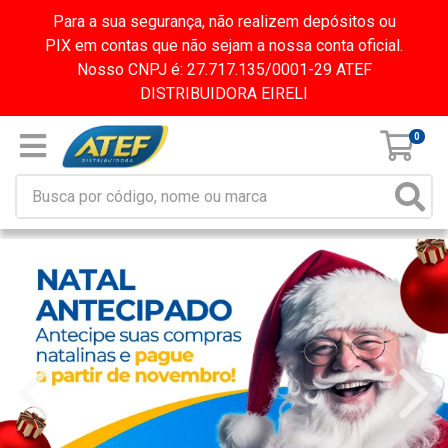
Para a sua segurança, não realizem depósitos ou
PIX em contas que não sejam a nossa conta oficial.
Nosso CNPJ é: 27.717.135/0001-29 ATEF
DISTRIBUIDORA EIRELI
0