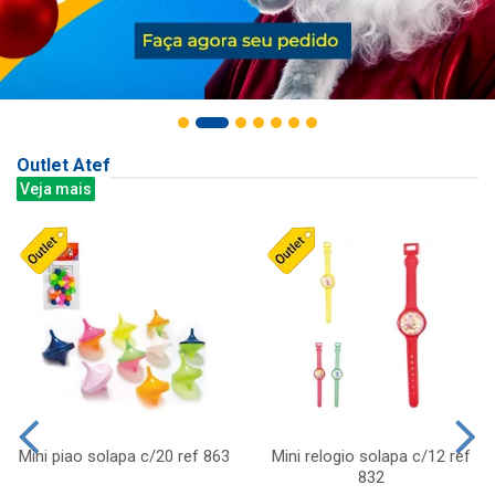
Outlet Atef
Veja mais
Mini piao solapa c/20 ref 863
Mini relogio solapa c/12 ref
832