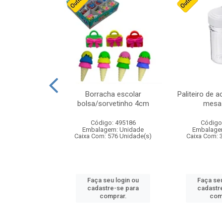
cores sortidas
Borracha escolar
Paliteiro de a
ref 130s
bolsa/sorvetinho 4cm
mesa 
: 826147
Código: 495186
Código
m: Unidade
Embalagem: Unidade
Embalage
160 Unidade(s)
Caixa Com: 576 Unidade(s)
Caixa Com: 
u login ou
Faça seu login ou
Faça seu
e-se para
cadastre-se para
cadastr
prar.
comprar.
com