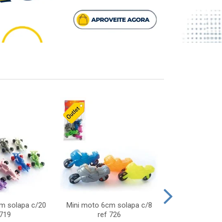
cm solapa c/20
Mini moto 6cm solapa c/8
Giro helice so
 719
ref 726
75