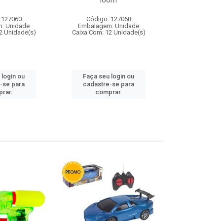
loom
 127060
Código: 127068
Código:
: Unidade
Embalagem: Unidade
Embalagem
2 Unidade(s)
Caixa Com: 12 Unidade(s)
Caixa Com: 1
 login ou
Faça seu login ou
Faça seu 
-se para
cadastre-se para
cadastre
rar.
comprar.
comp