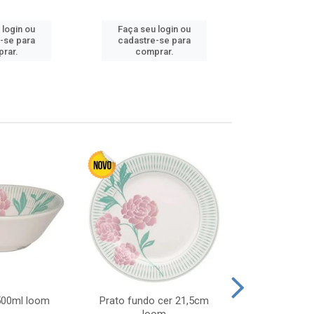
Faça seu 
 login ou
Faça seu login ou
cadastre
-se para
cadastre-se para
comp
rar.
comprar.
 500ml loom
Prato fundo cer 21,5cm
Prato raso c