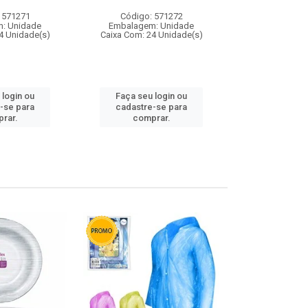
 571271
Código: 571272
Código:
: Unidade
Embalagem: Unidade
Embalagem
4 Unidade(s)
Caixa Com: 24 Unidade(s)
Caixa Com: 4
 login ou
Faça seu login ou
Faça seu 
-se para
cadastre-se para
cadastre
rar.
comprar.
comp