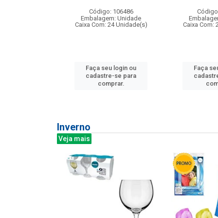
: 275814
Código: 106486
Código
m: Unidade
Embalagem: Unidade
Embalage
240 Unidade(s)
Caixa Com: 24 Unidade(s)
Caixa Com: 
u login ou
Faça seu login ou
Faça seu
e-se para
cadastre-se para
cadastr
prar.
comprar.
com
Inverno
Veja mais