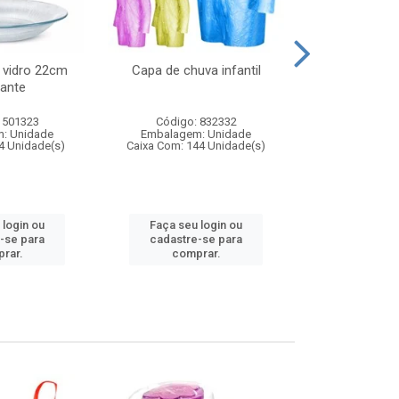
 vidro 22cm
Capa de chuva infantil
Jg prato fun
ante
diam
 501323
Código: 832332
Código:
: Unidade
Embalagem: Unidade
Embalagem
4 Unidade(s)
Caixa Com: 144 Unidade(s)
Caixa Com: 6
 login ou
Faça seu login ou
Faça seu 
-se para
cadastre-se para
cadastre
rar.
comprar.
comp