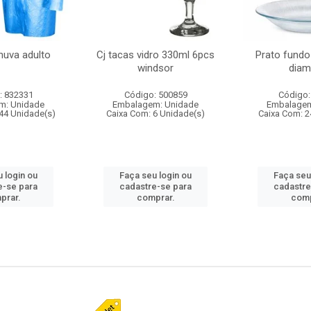
huva adulto
Cj tacas vidro 330ml 6pcs
Prato fundo
windsor
diam
: 832331
Código: 500859
Código:
m: Unidade
Embalagem: Unidade
Embalagem
44 Unidade(s)
Caixa Com: 6 Unidade(s)
Caixa Com: 2
 login ou
Faça seu login ou
Faça seu
e-se para
cadastre-se para
cadastre
prar.
comprar.
comp