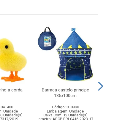
inho a corda
Barraca castelo principe
Pisca arroz
135x100cm
quente 4,2
 841408
Código: 838998
Código:
: Unidade
Embalagem: Unidade
Embalagem
40 Unidade(s)
Caixa Com: 12 Unidade(s)
Caixa Com: 12
07317/2019
Inmetro: ABCP-BRI-0416-2023-17