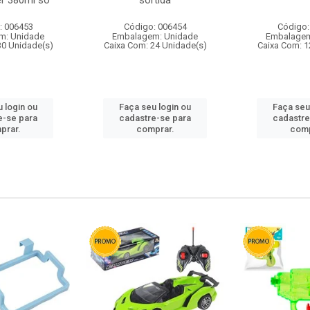
r 380ml so
sortida
: 006453
Código: 006454
Código:
m: Unidade
Embalagem: Unidade
Embalagem
30 Unidade(s)
Caixa Com: 24 Unidade(s)
Caixa Com: 1
 login ou
Faça seu login ou
Faça seu
e-se para
cadastre-se para
cadastre
prar.
comprar.
comp