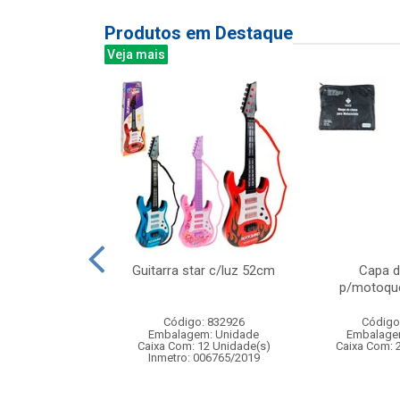
Produtos em Destaque
Veja mais
y c/luz e som
Guitarra star c/luz 52cm
Capa d
x7cm
p/motoque
: 833281
Código: 832926
Código
m: Unidade
Embalagem: Unidade
Embalage
60 Unidade(s)
Caixa Com: 12 Unidade(s)
Caixa Com: 
006758/2019
Inmetro: 006765/2019