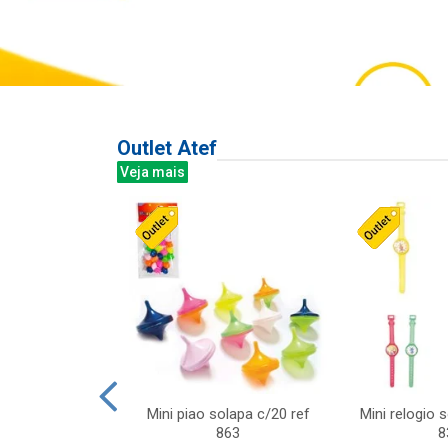
Outlet Atef
Veja mais
last c/div
Mini piao solapa c/20 ref
Mini relogio 
m ursinhos sor
863
8