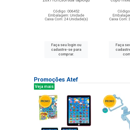
irios
26x11cm,sortida tapioqu
copo mixe
: 135177
Código: 006452
Código
m: Unidade
Embalagem: Unidade
Embalage
12 Unidade(s)
Caixa Com: 24 Unidade(s)
Caixa Com: 
u login ou
Faça seu login ou
Faça seu
e-se para
cadastre-se para
cadastr
prar.
comprar.
com
Promoções Atef
Veja mais