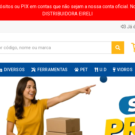
pósitos ou PIX em contas que não sejam a nossa conta oficial.
DISTRIBUIDORA EIRELI
Já é
DIVERSOS
FERRAMENTAS
PET
U.D
VIDROS