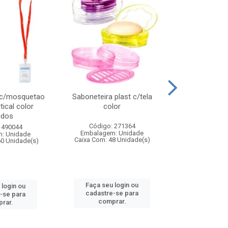
 c/mosquetao
Saboneteira plast c/tela
Prato plas
tical color
color
colo
idos
Código: 271364
Código:
 490044
Embalagem: Unidade
Embalagem
: Unidade
Caixa Com: 48 Unidade(s)
Caixa Com: 4
60 Unidade(s)
Faça seu login ou
Faça seu 
 login ou
cadastre-se para
cadastre
-se para
comprar.
comp
rar.