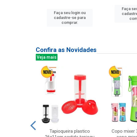
Faça seu
u login ou
Faça seu login ou
cadastr
e-se para
cadastre-se para
com
prar.
comprar.
Confira as Novidades
Veja mais
mesa cer 18cm
Tapioqueira plastico
Copo mixer 