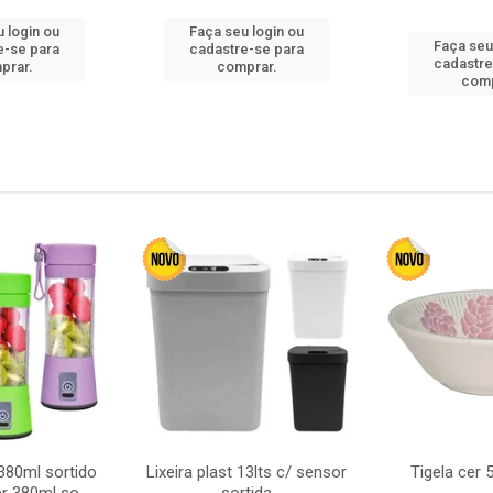
 login ou
Faça seu login ou
Faça seu
e-se para
cadastre-se para
cadastre
prar.
comprar.
comp
380ml sortido
Lixeira plast 13lts c/ sensor
Tigela cer