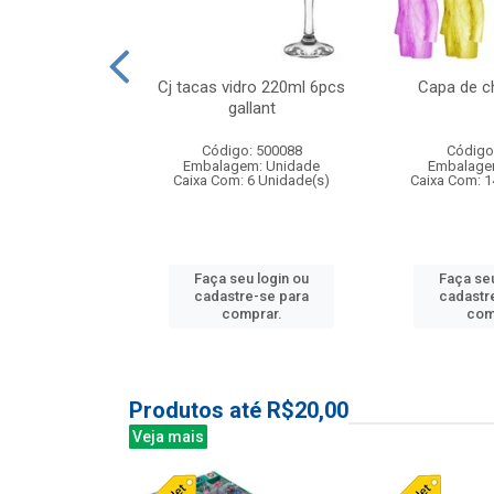
o raso 25,5cm
Cj tacas vidro 220ml 6pcs
Capa de c
e petala
gallant
: 503787
Código: 500088
Código
m: Unidade
Embalagem: Unidade
Embalage
24 Unidade(s)
Caixa Com: 6 Unidade(s)
Caixa Com: 1
u login ou
Faça seu login ou
Faça seu
e-se para
cadastre-se para
cadastr
prar.
comprar.
com
Produtos até R$20,00
Veja mais