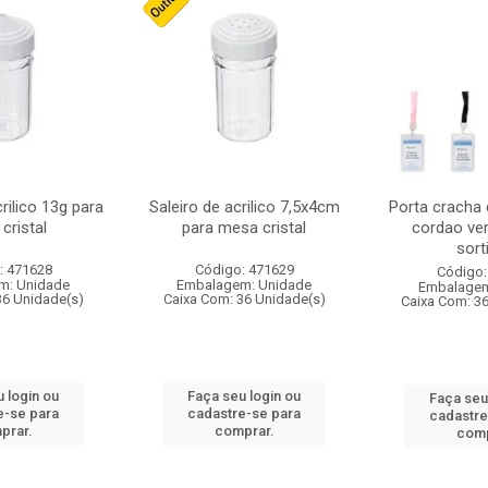
crilico 13g para
Saleiro de acrilico 7,5x4cm
Porta cracha
cristal
para mesa cristal
cordao ver
sort
: 471628
Código: 471629
Código:
m: Unidade
Embalagem: Unidade
Embalagem
36 Unidade(s)
Caixa Com: 36 Unidade(s)
Caixa Com: 3
 login ou
Faça seu login ou
Faça seu
e-se para
cadastre-se para
cadastre
prar.
comprar.
comp