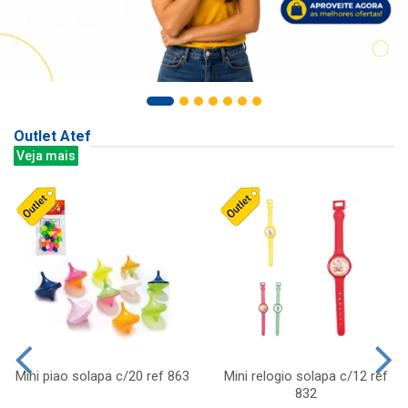
Outlet Atef
Veja mais
Mini piao solapa c/20 ref 863
Mini relogio solapa c/12 ref
832