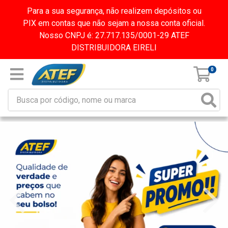
Para a sua segurança, não realizem depósitos ou
PIX em contas que não sejam a nossa conta oficial.
Nosso CNPJ é: 27.717.135/0001-29 ATEF
DISTRIBUIDORA EIRELI
0