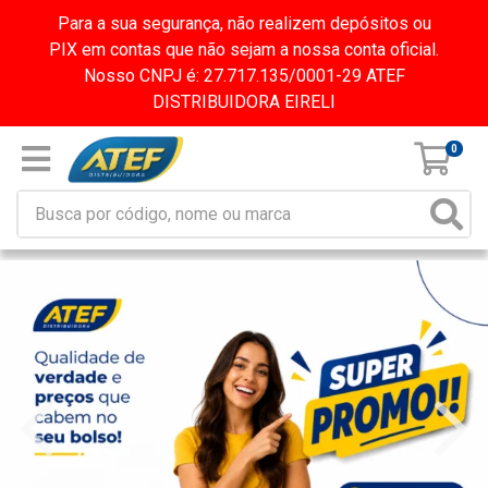
Para a sua segurança, não realizem depósitos ou
PIX em contas que não sejam a nossa conta oficial.
Nosso CNPJ é: 27.717.135/0001-29 ATEF
DISTRIBUIDORA EIRELI
0