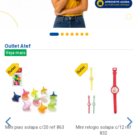
Outlet Atef
Veja mais
Mini piao solapa c/20 ref 863
Mini relogio solapa c/12 ref
832