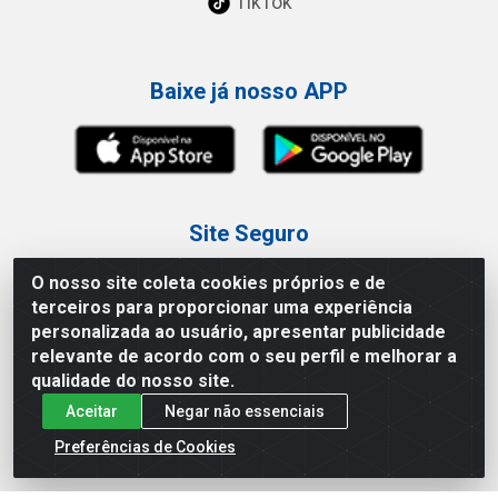
TikTok
Baixe já nosso APP
Site Seguro
O nosso site coleta cookies próprios e de
terceiros para proporcionar uma experiência
personalizada ao usuário, apresentar publicidade
relevante de acordo com o seu perfil e melhorar a
Loja / Showroom
qualidade do nosso site.
Aceitar
Negar não essenciais
Tel.: (11) 3227-0546
Av Vautier, 587/597 - Pari - São Paulo/SP
Preferências de Cookies