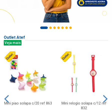
Outlet Atef
Veja mais
Mini piao solapa c/20 ref 863
Mini relogio solapa c/12 ref
832