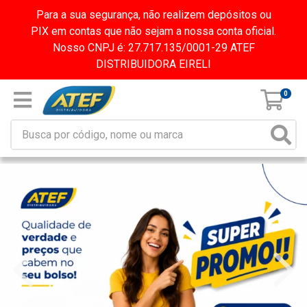
Para a sua segurança, não realizem depósitos ou
PIX em contas que não sejam a nossa conta oficial.
Nosso CNPJ é: 27.717.135/0001-29 ATEF
DISTRIBUIDORA EIRELI
0