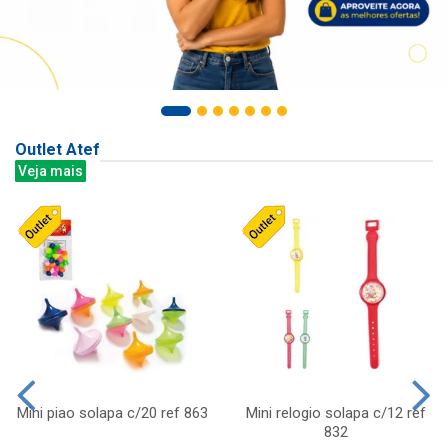
Outlet Atef
Veja mais
Mini piao solapa c/20 ref 863
Mini relogio solapa c/12 ref
832