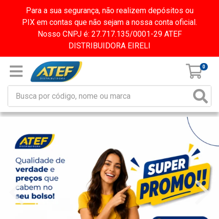
Para a sua segurança, não realizem depósitos ou
PIX em contas que não sejam a nossa conta oficial.
Nosso CNPJ é: 27.717.135/0001-29 ATEF
DISTRIBUIDORA EIRELI
0