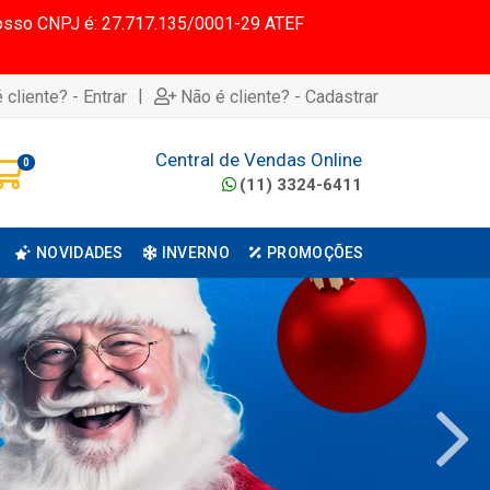
 Nosso CNPJ é: 27.717.135/0001-29 ATEF
|
 cliente? - Entrar
Não é cliente? - Cadastrar
Central de Vendas Online
0
(11) 3324-6411
NOVIDADES
INVERNO
PROMOÇÕES