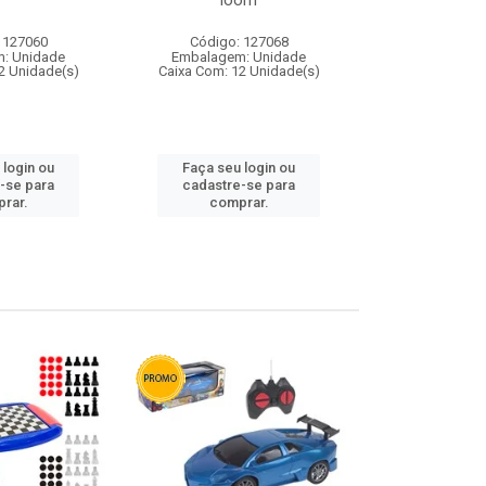
loom
 127060
Código: 127068
Código:
: Unidade
Embalagem: Unidade
Embalagem
2 Unidade(s)
Caixa Com: 12 Unidade(s)
Caixa Com: 1
 login ou
Faça seu login ou
Faça seu 
-se para
cadastre-se para
cadastre
rar.
comprar.
comp