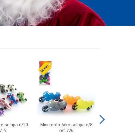
cm solapa c/20
Mini moto 6cm solapa c/8
Giro helice so
 719
ref 726
75