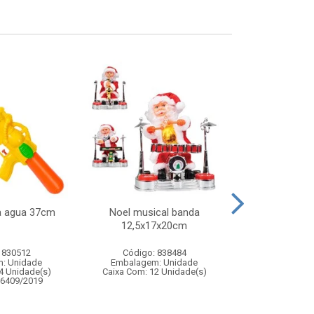
ca agua 37cm
Noel musical banda
Tapete aquari
12,5x17x20cm
inflavel 
 830512
Código: 838484
Código:
: Unidade
Embalagem: Unidade
Embalagem
4 Unidade(s)
Caixa Com: 12 Unidade(s)
Caixa Com: 4
06409/2019
Inmetro: ABCP-B