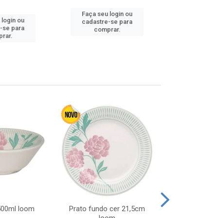
Faça seu login ou
 login ou
Faça seu 
cadastre-se para
-se para
cadastre
comprar.
rar.
comp
 500ml loom
Prato fundo cer 21,5cm
Prato raso c