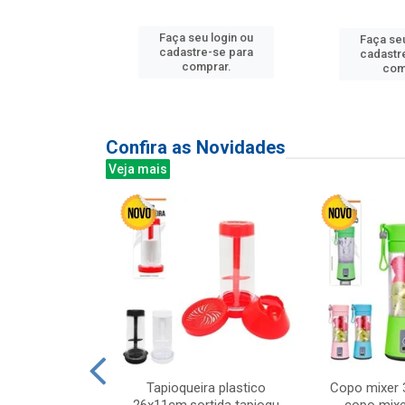
u login ou
Faça seu login ou
Faça seu
e-se para
cadastre-se para
cadastr
prar.
comprar.
com
Confira as Novidades
Veja mais
mesa cer 18cm
Tapioqueira plastico
Copo mixer 