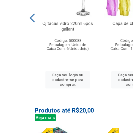
 vidro 23,5cm
Cj tacas vidro 220ml 6pcs
Capa de c
e petala
gallant
: 503788
Código: 500088
Código
m: Unidade
Embalagem: Unidade
Embalage
24 Unidade(s)
Caixa Com: 6 Unidade(s)
Caixa Com: 1
u login ou
Faça seu login ou
Faça seu
e-se para
cadastre-se para
cadastr
prar.
comprar.
com
Produtos até R$20,00
Veja mais