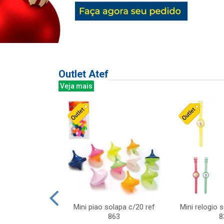
Outlet Atef
Veja mais
last c/div
Mini piao solapa c/20 ref
Mini relogio 
m ursinhos sor
863
8