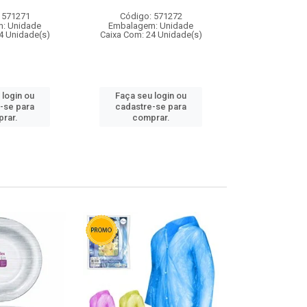
 571271
Código: 571272
Código:
: Unidade
Embalagem: Unidade
Embalagem
4 Unidade(s)
Caixa Com: 24 Unidade(s)
Caixa Com: 4
 login ou
Faça seu login ou
Faça seu 
-se para
cadastre-se para
cadastre
rar.
comprar.
comp