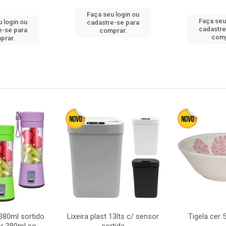
Faça seu login ou
Faça seu
 login ou
cadastre-se para
cadastre
e-se para
comprar.
comp
prar.
380ml sortido
Lixeira plast 13lts c/ sensor
Tigela cer