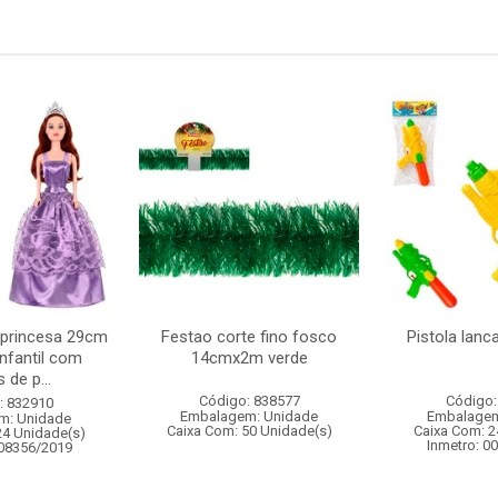
 princesa 29cm
Festao corte fino fosco
Pistola lan
nfantil com
14cmx2m verde
 de p...
Código: 838577
Código:
: 832910
Embalagem: Unidade
Embalagem
m: Unidade
Caixa Com: 50 Unidade(s)
Caixa Com: 2
24 Unidade(s)
Inmetro: 0
008356/2019