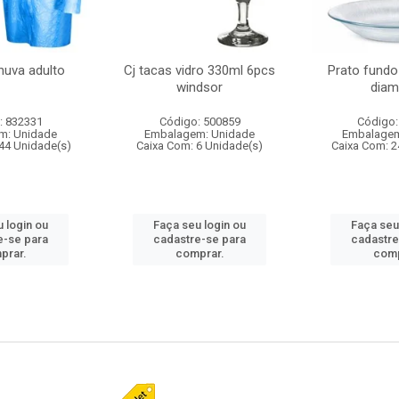
huva adulto
Cj tacas vidro 330ml 6pcs
Prato fundo
windsor
diam
: 832331
Código: 500859
Código:
m: Unidade
Embalagem: Unidade
Embalagem
44 Unidade(s)
Caixa Com: 6 Unidade(s)
Caixa Com: 2
 login ou
Faça seu login ou
Faça seu
e-se para
cadastre-se para
cadastre
prar.
comprar.
comp