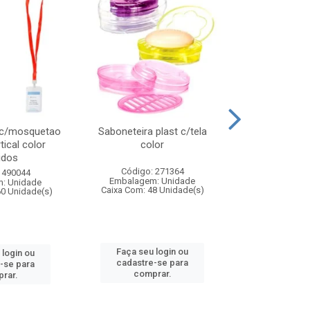
 c/mosquetao
Saboneteira plast c/tela
Prato plas
tical color
color
colo
idos
Código: 271364
Código:
 490044
Embalagem: Unidade
Embalagem
: Unidade
Caixa Com: 48 Unidade(s)
Caixa Com: 4
60 Unidade(s)
Faça seu login ou
Faça seu 
 login ou
cadastre-se para
cadastre
-se para
comprar.
comp
rar.