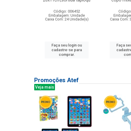
irios
26x11cm,sortida tapioqu
copo mixe
: 135177
Código: 006452
Código
m: Unidade
Embalagem: Unidade
Embalage
12 Unidade(s)
Caixa Com: 24 Unidade(s)
Caixa Com: 
u login ou
Faça seu login ou
Faça seu
e-se para
cadastre-se para
cadastr
prar.
comprar.
com
Promoções Atef
Veja mais