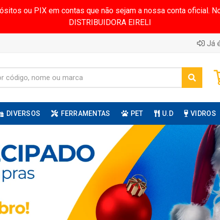
pósitos ou PIX em contas que não sejam a nossa conta oficial.
DISTRIBUIDORA EIRELI
Já é
DIVERSOS
FERRAMENTAS
PET
U.D
VIDROS