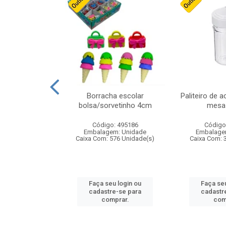
stico n.4 12cm
Borracha escolar
Paliteiro de a
bolsa/sorvetinho 4cm
mesa 
: 940550
Código: 495186
Código
m: Unidade
Embalagem: Unidade
Embalage
24 Unidade(s)
Caixa Com: 576 Unidade(s)
Caixa Com: 
u login ou
Faça seu login ou
Faça seu
e-se para
cadastre-se para
cadastr
prar.
comprar.
com