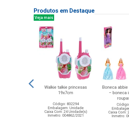
Produtos em Destaque
Veja mais
mundo magic
Walkie talkie princesas
Boneca abbie
 75x75x90cm
19x7cm
– boneca i
roupas
: 832903
Código: 832294
Código
m: Unidade
Embalagem: Unidade
Embalage
24 Unidade(s)
Caixa Com: 24 Unidade(s)
Caixa Com: 
008378/2019
Inmetro: 004862/2021
Inmetro: 