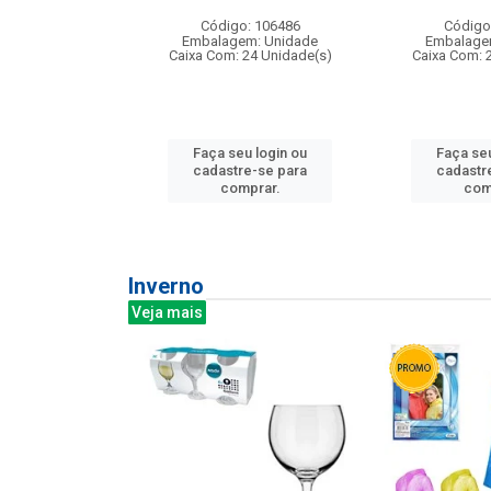
: 275814
Código: 106486
Código
m: Unidade
Embalagem: Unidade
Embalage
240 Unidade(s)
Caixa Com: 24 Unidade(s)
Caixa Com: 
u login ou
Faça seu login ou
Faça seu
e-se para
cadastre-se para
cadastr
prar.
comprar.
com
Inverno
Veja mais