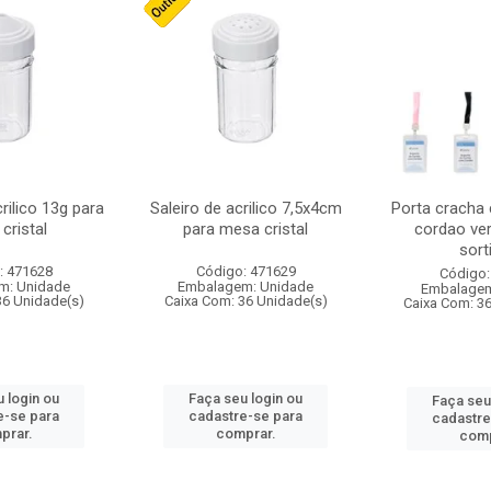
crilico 13g para
Saleiro de acrilico 7,5x4cm
Porta cracha
cristal
para mesa cristal
cordao ver
sort
: 471628
Código: 471629
Código:
m: Unidade
Embalagem: Unidade
Embalagem
36 Unidade(s)
Caixa Com: 36 Unidade(s)
Caixa Com: 3
 login ou
Faça seu login ou
Faça seu
e-se para
cadastre-se para
cadastre
prar.
comprar.
comp