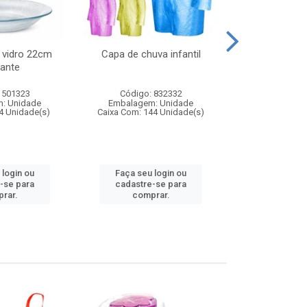
 vidro 22cm
Capa de chuva infantil
Jg prato fun
ante
diam
 501323
Código: 832332
Código:
: Unidade
Embalagem: Unidade
Embalagem
4 Unidade(s)
Caixa Com: 144 Unidade(s)
Caixa Com: 6
 login ou
Faça seu login ou
Faça seu 
-se para
cadastre-se para
cadastre
rar.
comprar.
comp