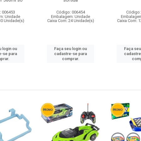
r 380ml so
sortida
: 006453
Código: 006454
Código:
m: Unidade
Embalagem: Unidade
Embalagem
30 Unidade(s)
Caixa Com: 24 Unidade(s)
Caixa Com: 1
 login ou
Faça seu login ou
Faça seu
e-se para
cadastre-se para
cadastre
prar.
comprar.
comp