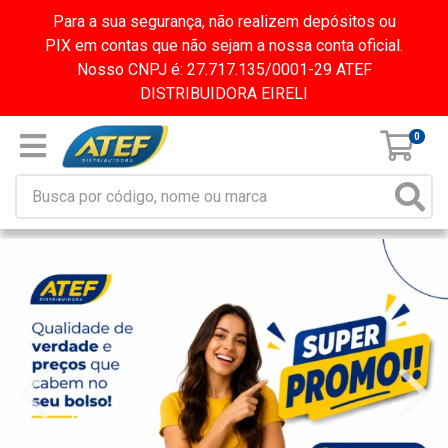
Para a sua segurança, não realizem depósitos ou
PIX em contas que não sejam a nossa conta oficial.
Nosso CNPJ é: 27.717.135/0001-29 ATEF
DISTRIBUIDORA EIRELI
0