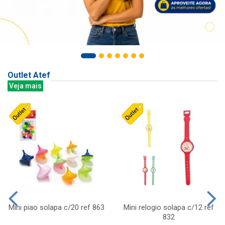
Outlet Atef
Veja mais
Mini piao solapa c/20 ref 863
Mini relogio solapa c/12 ref
832