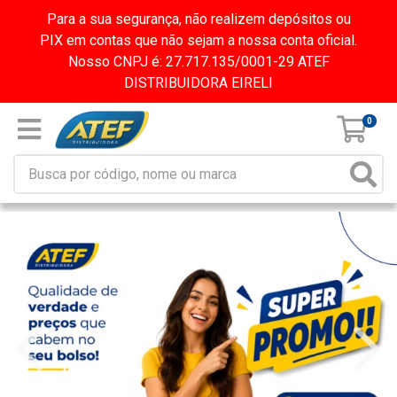
Para a sua segurança, não realizem depósitos ou
PIX em contas que não sejam a nossa conta oficial.
Nosso CNPJ é: 27.717.135/0001-29 ATEF
DISTRIBUIDORA EIRELI
0