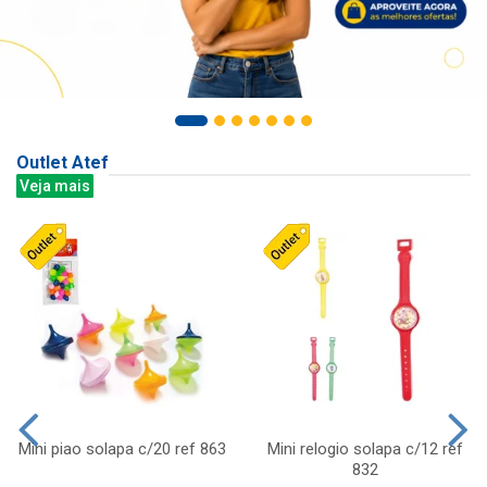
Outlet Atef
Veja mais
Mini piao solapa c/20 ref 863
Mini relogio solapa c/12 ref
832