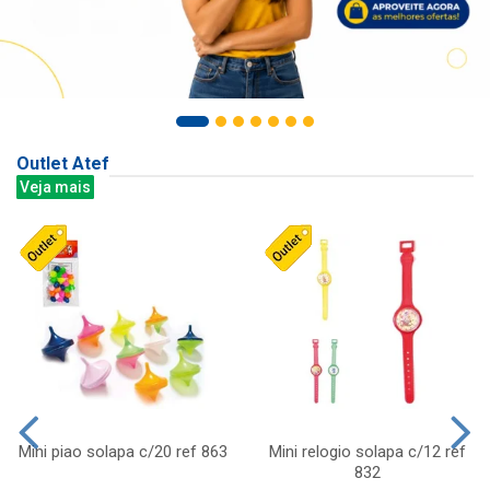
Outlet Atef
Veja mais
Mini piao solapa c/20 ref 863
Mini relogio solapa c/12 ref
832