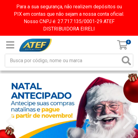
Para a sua segurança, não realizem depósitos ou
PIX em contas que não sejam a nossa conta oficial.
Nosso CNPJ é: 27.717.135/0001-29 ATEF
DISTRIBUIDORA EIRELI
0