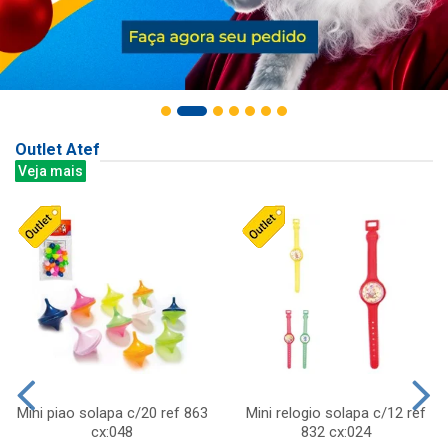
Outlet Atef
Veja mais
Mini piao solapa c/20 ref 863
Mini relogio solapa c/12 ref
cx:048
832 cx:024