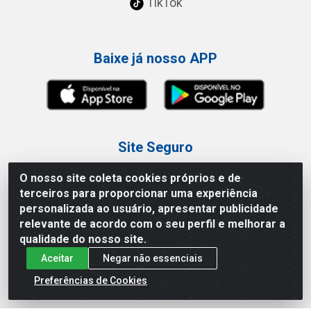
TikTok
Baixe já nosso APP
Site Seguro
O nosso site coleta cookies próprios e de
terceiros para proporcionar uma experiência
personalizada ao usuário, apresentar publicidade
relevante de acordo com o seu perfil e melhorar a
Loja / Showroom
qualidade do nosso site.
Aceitar
Negar não essenciais
Tel.: (11) 3227-0546
Av Vautier, 587/597 - Pari - São Paulo/SP
Preferências de Cookies