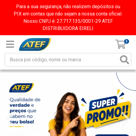
Para a sua segurança, não realizem depósitos ou
PIX em contas que não sejam a nossa conta oficial.
Nosso CNPJ é: 27.717.135/0001-29 ATEF
DISTRIBUIDORA EIRELI
0