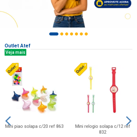
Outlet Atef
Veja mais
Mini piao solapa c/20 ref 863
Mini relogio solapa c/12 ref
832