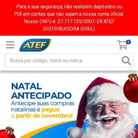
Para a sua segurança, não realizem depósitos ou
PIX em contas que não sejam a nossa conta oficial.
Nosso CNPJ é: 27.717.135/0001-29 ATEF
DISTRIBUIDORA EIRELI
0