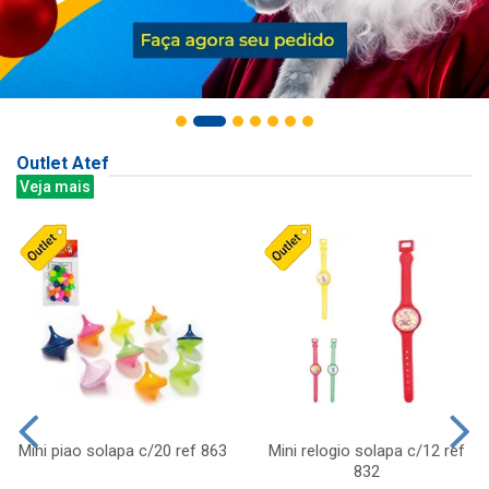
Outlet Atef
Veja mais
Mini piao solapa c/20 ref 863
Mini relogio solapa c/12 ref
832