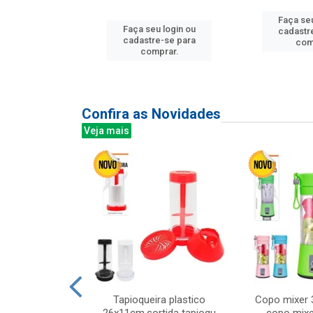
u login ou
Faça seu
Faça seu login ou
e-se para
cadastr
cadastre-se para
prar.
com
comprar.
Confira as Novidades
Veja mais
mesa cer 18cm
Tapioqueira plastico
Copo mixer 