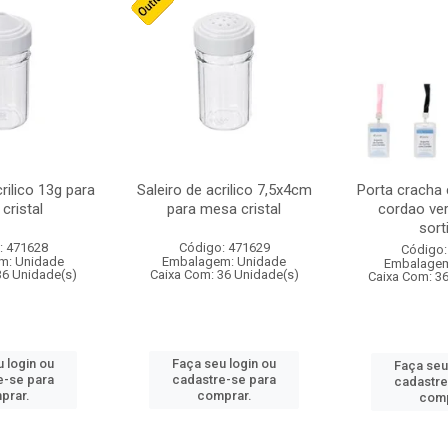
crilico 13g para
Saleiro de acrilico 7,5x4cm
Porta cracha
cristal
para mesa cristal
cordao ver
sort
: 471628
Código: 471629
Código:
m: Unidade
Embalagem: Unidade
Embalagem
36 Unidade(s)
Caixa Com: 36 Unidade(s)
Caixa Com: 3
 login ou
Faça seu login ou
Faça seu
e-se para
cadastre-se para
cadastre
prar.
comprar.
comp