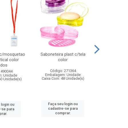
 c/mosquetao
Saboneteira plast c/tela
Prato plas
tical color
color
colo
idos
Código: 271364
Código:
 490044
Embalagem: Unidade
Embalagem
: Unidade
Caixa Com: 48 Unidade(s)
Caixa Com: 4
60 Unidade(s)
Faça seu login ou
Faça seu 
 login ou
cadastre-se para
cadastre
-se para
comprar.
comp
rar.