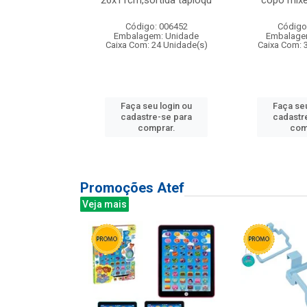
irios
26x11cm,sortida tapioqu
copo mixe
: 135177
Código: 006452
Código
m: Unidade
Embalagem: Unidade
Embalage
12 Unidade(s)
Caixa Com: 24 Unidade(s)
Caixa Com: 
u login ou
Faça seu login ou
Faça seu
e-se para
cadastre-se para
cadastr
prar.
comprar.
com
Promoções Atef
Veja mais