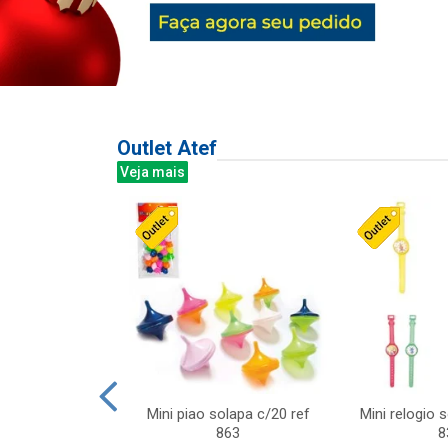
Outlet Atef
Veja mais
last c/div
Mini piao solapa c/20 ref
Mini relogio 
m ursinhos sor
863
8