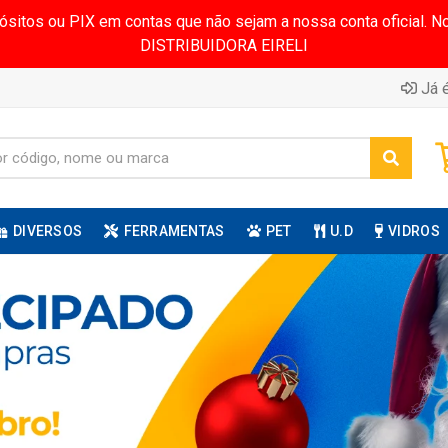
pósitos ou PIX em contas que não sejam a nossa conta oficial.
DISTRIBUIDORA EIRELI
Já é
DIVERSOS
FERRAMENTAS
PET
U.D
VIDROS