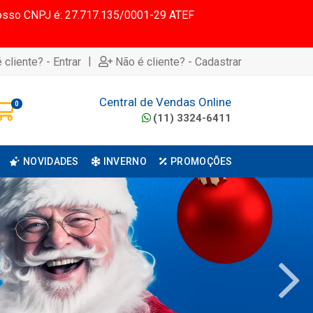
 Nosso CNPJ é: 27.717.135/0001-29 ATEF
|
 cliente? - Entrar
Não é cliente? - Cadastrar
Central de Vendas Online
0
(11) 3324-6411
NOVIDADES
INVERNO
PROMOÇÕES