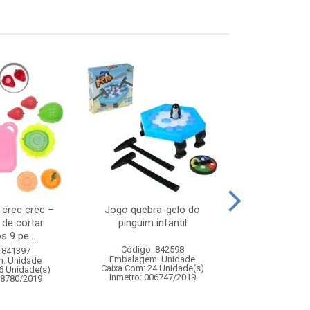
s crec crec –
Jogo quebra-gelo do
Water balloon
 de cortar
pinguim infantil
s 9 pe...
Código: 842598
Código:
 841397
Embalagem: Unidade
Embalagem
: Unidade
Caixa Com: 24 Unidade(s)
Caixa Com: 7
6 Unidade(s)
Inmetro: 006747/2019
Inmetro: 0
08780/2019