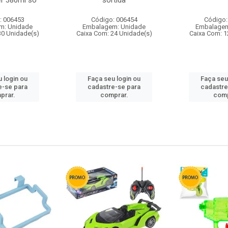
r 380ml so
sortida
: 006453
Código: 006454
Código:
m: Unidade
Embalagem: Unidade
Embalagem
30 Unidade(s)
Caixa Com: 24 Unidade(s)
Caixa Com: 1
 login ou
Faça seu login ou
Faça seu
e-se para
cadastre-se para
cadastre
prar.
comprar.
comp