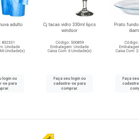
huva adulto
Cj tacas vidro 330ml 6pcs
Prato fundo
windsor
diam
: 832331
Código: 500859
Código:
m: Unidade
Embalagem: Unidade
Embalagem
44 Unidade(s)
Caixa Com: 6 Unidade(s)
Caixa Com: 2
 login ou
Faça seu login ou
Faça seu
e-se para
cadastre-se para
cadastre
prar.
comprar.
comp