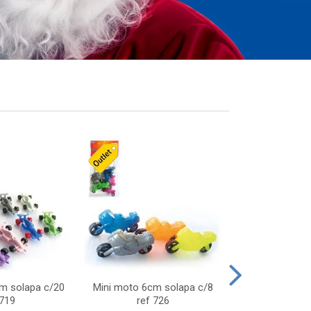
cm solapa c/20
Mini moto 6cm solapa c/8
Giro helice so
 719
ref 726
75