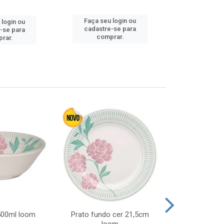
Faça seu login ou
Faça seu 
 login ou
cadastre-se para
cadastre
-se para
comprar.
comp
rar.
 500ml loom
Prato fundo cer 21,5cm
Prato raso c