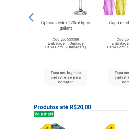
o raso 25,5cm
Cj tacas vidro 220ml 6pcs
Capa de c
e petala
gallant
: 503787
Código: 500088
Código
m: Unidade
Embalagem: Unidade
Embalage
24 Unidade(s)
Caixa Com: 6 Unidade(s)
Caixa Com: 1
u login ou
Faça seu login ou
Faça seu
e-se para
cadastre-se para
cadastr
prar.
comprar.
com
Produtos até R$20,00
Veja mais