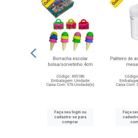
cores sortidas
Borracha escolar
Paliteiro de a
ref 130s
bolsa/sorvetinho 4cm
mesa 
: 826147
Código: 495186
Código
m: Unidade
Embalagem: Unidade
Embalage
160 Unidade(s)
Caixa Com: 576 Unidade(s)
Caixa Com: 
u login ou
Faça seu login ou
Faça seu
e-se para
cadastre-se para
cadastr
prar.
comprar.
com