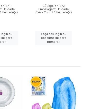
 571271
Código: 571272
Código:
: Unidade
Embalagem: Unidade
Embalagem
4 Unidade(s)
Caixa Com: 24 Unidade(s)
Caixa Com: 4
 login ou
Faça seu login ou
Faça seu 
-se para
cadastre-se para
cadastre
rar.
comprar.
comp