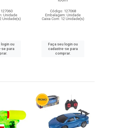
loom
 127060
Código: 127068
Código:
: Unidade
Embalagem: Unidade
Embalagem
2 Unidade(s)
Caixa Com: 12 Unidade(s)
Caixa Com: 1
 login ou
Faça seu login ou
Faça seu 
-se para
cadastre-se para
cadastre
rar.
comprar.
comp