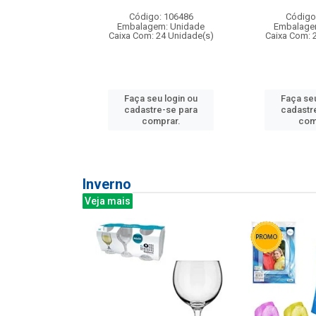
: 275814
Código: 106486
Código
m: Unidade
Embalagem: Unidade
Embalage
240 Unidade(s)
Caixa Com: 24 Unidade(s)
Caixa Com: 
u login ou
Faça seu login ou
Faça seu
e-se para
cadastre-se para
cadastr
prar.
comprar.
com
Inverno
Veja mais