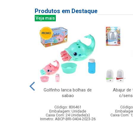
Produtos em Destaque
Veja mais
re madeira
Golfinho lanca bolhas de
Abajur de
tes 16x10cm
sabao
c/senso
: 841731
Código: 836461
Código
m: Unidade
Embalagem: Unidade
Embalage
48 Unidade(s)
Caixa Com: 24 Unidade(s)
Caixa Com: 1
Inmetro: ABCP-BRI-0404-2023-26