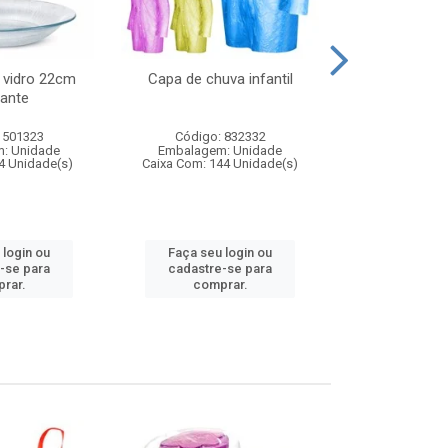
 vidro 22cm
Capa de chuva infantil
Jg prato fun
ante
diam
 501323
Código: 832332
Código:
: Unidade
Embalagem: Unidade
Embalagem
4 Unidade(s)
Caixa Com: 144 Unidade(s)
Caixa Com: 6
 login ou
Faça seu login ou
Faça seu 
-se para
cadastre-se para
cadastre
rar.
comprar.
comp