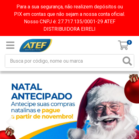
Para a sua segurança, não realizem depósitos ou
PIX em contas que não sejam a nossa conta oficial.
Nosso CNPJ é: 27.717.135/0001-29 ATEF
DISTRIBUIDORA EIRELI
0