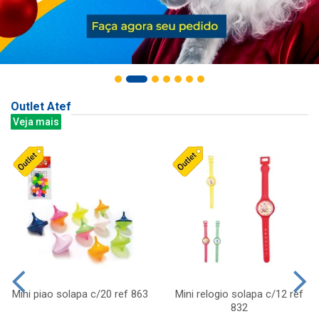
Outlet Atef
Veja mais
Mini piao solapa c/20 ref 863
Mini relogio solapa c/12 ref
832