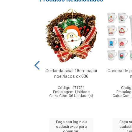
atalino xadrez
Guirlanda sisal 18cm papai
Caneca de p
lho/preto 20x2
noel/lacos cx:036
n
digo: 316948
Código: 471721
Códig
agem: Unidade
Embalagem: Unidade
Embalag
om: 24 Unidade(s)
Caixa Com: 36 Unidade(s)
Caixa Com:
 seu login ou
Faça seu login ou
Faça se
astre-se para
cadastre-se para
cadast
comprar.
comprar.
co