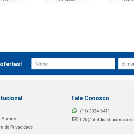
ofertas!
itucional
Fale Conosco
(11) 3324-6411
 Somos
b2b@atefdistribuidora.com
ica de Privacidade