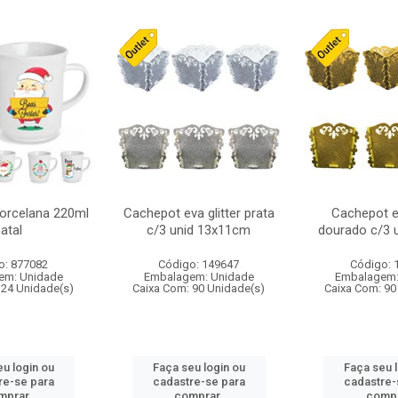
orcelana 220ml
Cachepot eva glitter prata
Cachepot ev
atal
c/3 unid 13x11cm
dourado c/3 
o: 877082
Código: 149647
Código: 
em: Unidade
Embalagem: Unidade
Embalagem:
 24 Unidade(s)
Caixa Com: 90 Unidade(s)
Caixa Com: 90
u login ou
Faça seu login ou
Faça seu 
re-se para
cadastre-se para
cadastre-
mprar.
comprar.
compr