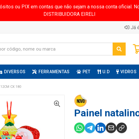
pósitos ou PIX em contas que não sejam a nossa conta oficial.
DISTRIBUIDORA EIRELI
Já é
DIVERSOS
FERRAMENTAS
PET
U.D
VIDROS
X12CM CX:180
Painel natali