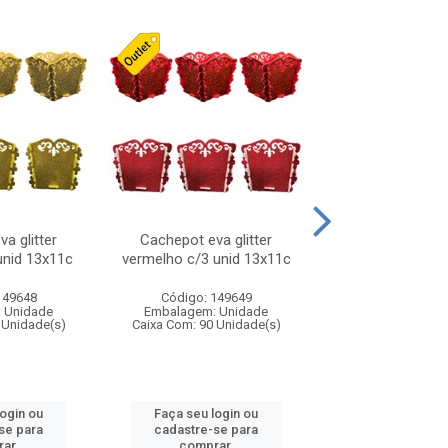
a glitter
Cachepot eva glitter
Laco natalino
unid 13x11c
vermelho c/3 unid 13x11c
vermelho/pret
149648
Código: 149649
Código: 316
 Unidade
Embalagem: Unidade
Embalagem: U
 Unidade(s)
Caixa Com: 90 Unidade(s)
Caixa Com: 24 Un
login ou
Faça seu login ou
Faça seu log
se para
cadastre-se para
cadastre-se 
ar.
comprar.
comprar