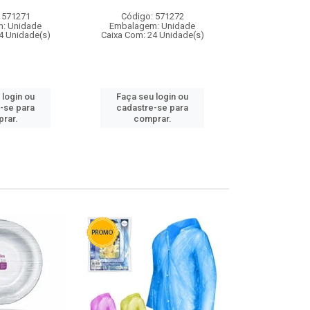
 571271
Código: 571272
Código:
: Unidade
Embalagem: Unidade
Embalagem
4 Unidade(s)
Caixa Com: 24 Unidade(s)
Caixa Com: 4
 login ou
Faça seu login ou
Faça seu 
-se para
cadastre-se para
cadastre
rar.
comprar.
comp