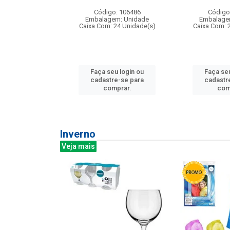
: 275814
Código: 106486
Código
m: Unidade
Embalagem: Unidade
Embalage
240 Unidade(s)
Caixa Com: 24 Unidade(s)
Caixa Com: 
u login ou
Faça seu login ou
Faça seu
e-se para
cadastre-se para
cadastr
prar.
comprar.
com
Inverno
Veja mais