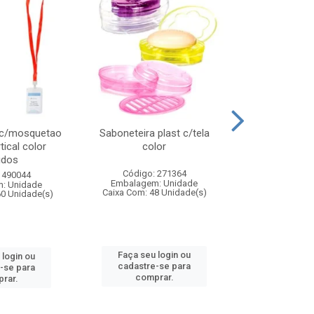
 c/mosquetao
Saboneteira plast c/tela
Prato plas
tical color
color
colo
idos
Código: 271364
Código:
 490044
Embalagem: Unidade
Embalagem
: Unidade
Caixa Com: 48 Unidade(s)
Caixa Com: 4
60 Unidade(s)
Faça seu login ou
Faça seu 
 login ou
cadastre-se para
cadastre
-se para
comprar.
comp
rar.