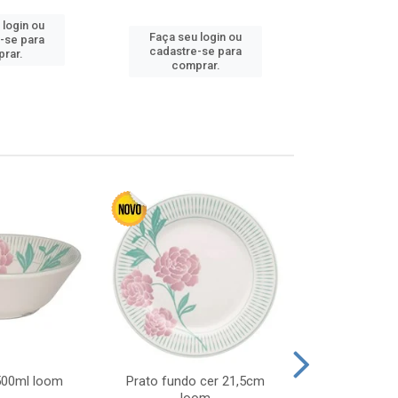
 login ou
Faça seu login ou
Faça seu 
-se para
cadastre-se para
cadastre
rar.
comprar.
comp
 500ml loom
Prato fundo cer 21,5cm
Prato raso c