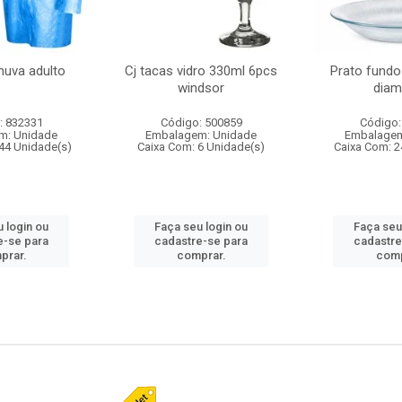
huva adulto
Cj tacas vidro 330ml 6pcs
Prato fundo
windsor
diam
: 832331
Código: 500859
Código:
m: Unidade
Embalagem: Unidade
Embalagem
44 Unidade(s)
Caixa Com: 6 Unidade(s)
Caixa Com: 2
 login ou
Faça seu login ou
Faça seu
e-se para
cadastre-se para
cadastre
prar.
comprar.
comp