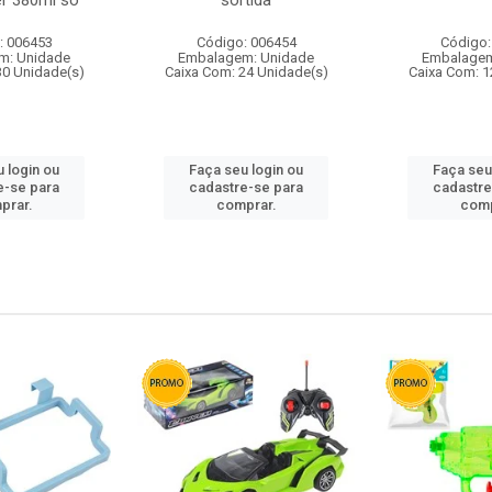
r 380ml so
sortida
: 006453
Código: 006454
Código:
m: Unidade
Embalagem: Unidade
Embalagem
30 Unidade(s)
Caixa Com: 24 Unidade(s)
Caixa Com: 1
 login ou
Faça seu login ou
Faça seu
e-se para
cadastre-se para
cadastre
prar.
comprar.
comp