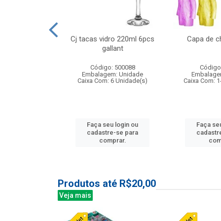
o raso 25,5cm
Cj tacas vidro 220ml 6pcs
Capa de c
e petala
gallant
: 503787
Código: 500088
Código
m: Unidade
Embalagem: Unidade
Embalage
24 Unidade(s)
Caixa Com: 6 Unidade(s)
Caixa Com: 1
u login ou
Faça seu login ou
Faça seu
e-se para
cadastre-se para
cadastr
prar.
comprar.
com
Produtos até R$20,00
Veja mais