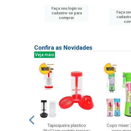
Faça seu login ou
u login ou
Faça seu
cadastre-se para
e-se para
cadastr
comprar.
prar.
com
Confira as Novidades
Veja mais
mesa cer 18cm
Tapioqueira plastico
Copo mixer 