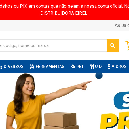
pósitos ou PIX em contas que não sejam a nossa conta oficial.
DISTRIBUIDORA EIRELI
Já é
DIVERSOS
FERRAMENTAS
PET
U.D
VIDROS