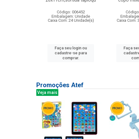
irios
26x11cm,sortida tapioqu
copo mixe
: 135177
Código: 006452
Código
m: Unidade
Embalagem: Unidade
Embalage
12 Unidade(s)
Caixa Com: 24 Unidade(s)
Caixa Com: 
u login ou
Faça seu login ou
Faça seu
e-se para
cadastre-se para
cadastr
prar.
comprar.
com
Promoções Atef
Veja mais