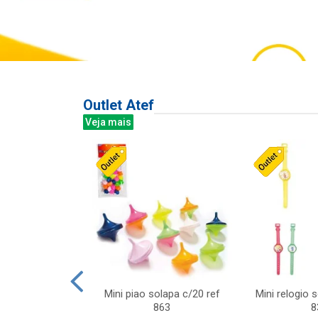
Outlet Atef
Veja mais
last c/div
Mini piao solapa c/20 ref
Mini relogio 
m ursinhos sor
863
8