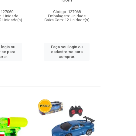
loom
 127060
Código: 127068
Código:
: Unidade
Embalagem: Unidade
Embalagem
2 Unidade(s)
Caixa Com: 12 Unidade(s)
Caixa Com: 1
 login ou
Faça seu login ou
Faça seu 
-se para
cadastre-se para
cadastre
rar.
comprar.
comp