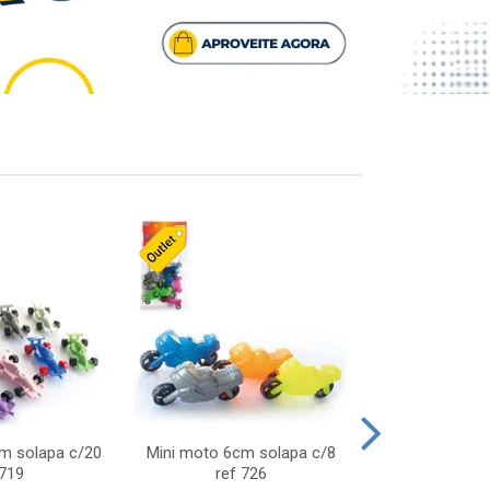
cm solapa c/20
Mini moto 6cm solapa c/8
Giro helice so
 719
ref 726
75