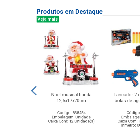
Produtos em Destaque
Veja mais
ntil mini 8pcs
Noel musical banda
Lancador 2 e
12,5x17x20cm
bolas de ag
: 830460
Código: 838484
Código
m: Unidade
Embalagem: Unidade
Embalage
12 Unidade(s)
Caixa Com: 12 Unidade(s)
Caixa Com: 
006763/2019
Inmetro: 