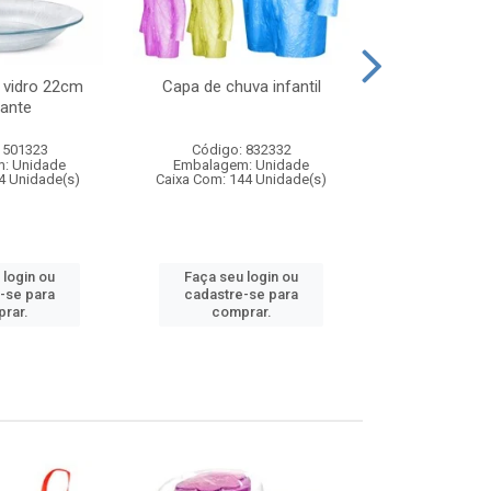
 vidro 22cm
Capa de chuva infantil
Jg prato fun
ante
diam
 501323
Código: 832332
Código:
: Unidade
Embalagem: Unidade
Embalagem
4 Unidade(s)
Caixa Com: 144 Unidade(s)
Caixa Com: 6
 login ou
Faça seu login ou
Faça seu 
-se para
cadastre-se para
cadastre
rar.
comprar.
comp