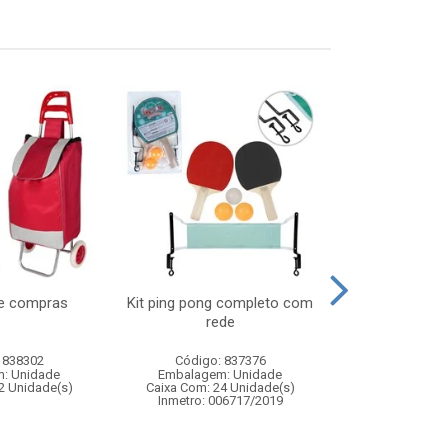
de compras
Kit ping pong completo com
Torre maluca 
rede
pecas co
 838302
Código: 837376
Código:
: Unidade
Embalagem: Unidade
Embalagem
2 Unidade(s)
Caixa Com: 24 Unidade(s)
Caixa Com: 2
Inmetro: 006717/2019
Inmetro: 0