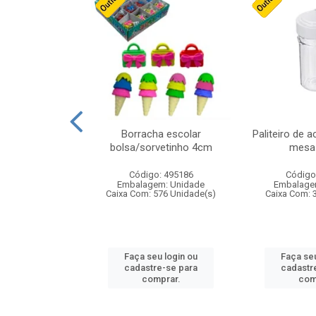
cores sortidas
Borracha escolar
Paliteiro de a
ref 130s
bolsa/sorvetinho 4cm
mesa 
: 826147
Código: 495186
Código
m: Unidade
Embalagem: Unidade
Embalage
160 Unidade(s)
Caixa Com: 576 Unidade(s)
Caixa Com: 
u login ou
Faça seu login ou
Faça seu
e-se para
cadastre-se para
cadastr
prar.
comprar.
com