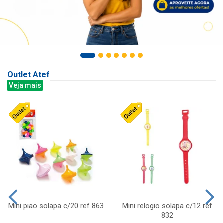
Outlet Atef
Veja mais
Mini piao solapa c/20 ref 863
Mini relogio solapa c/12 ref
832