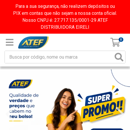
Para a sua segurança, não realizem depósitos ou
PIX em contas que não sejam a nossa conta oficial.
Nosso CNPJ é: 27.717.135/0001-29 ATEF
DISTRIBUIDORA EIRELI
0