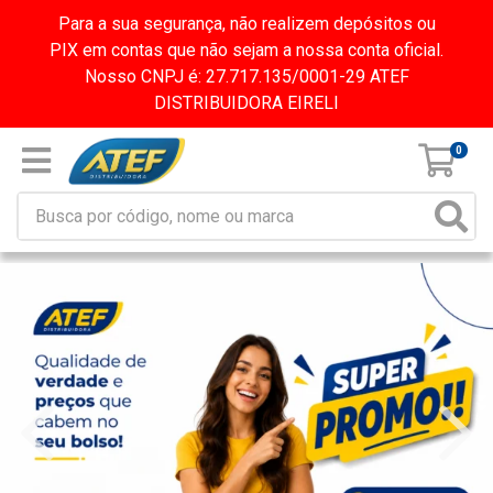
Para a sua segurança, não realizem depósitos ou
PIX em contas que não sejam a nossa conta oficial.
Nosso CNPJ é: 27.717.135/0001-29 ATEF
DISTRIBUIDORA EIRELI
0