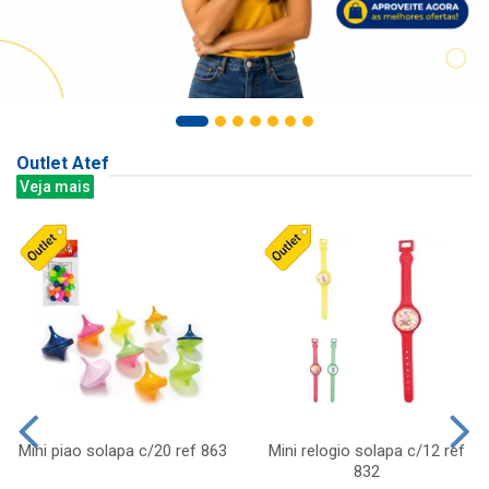
Outlet Atef
Veja mais
Mini piao solapa c/20 ref 863
Mini relogio solapa c/12 ref
832