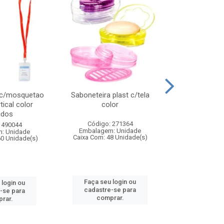
 c/mosquetao
Saboneteira plast c/tela
Prato plas
tical color
color
colo
idos
Código: 271364
Código:
 490044
Embalagem: Unidade
Embalagem
: Unidade
Caixa Com: 48 Unidade(s)
Caixa Com: 4
60 Unidade(s)
Faça seu login ou
Faça seu 
 login ou
cadastre-se para
cadastre
-se para
comprar.
comp
rar.