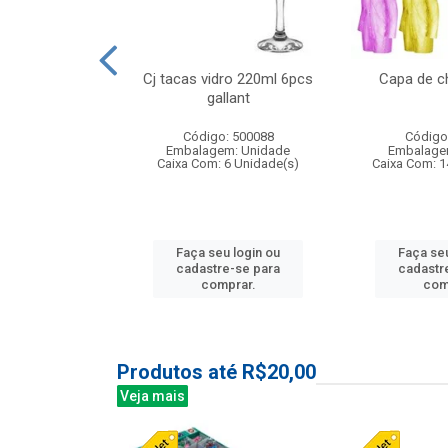
o raso 25,5cm
Cj tacas vidro 220ml 6pcs
Capa de c
e petala
gallant
: 503787
Código: 500088
Código
m: Unidade
Embalagem: Unidade
Embalage
24 Unidade(s)
Caixa Com: 6 Unidade(s)
Caixa Com: 1
u login ou
Faça seu login ou
Faça seu
e-se para
cadastre-se para
cadastr
prar.
comprar.
com
Produtos até R$20,00
Veja mais