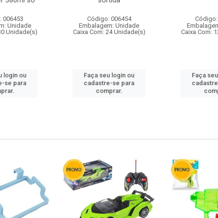
r 380ml so
sortida
: 006453
Código: 006454
Código:
m: Unidade
Embalagem: Unidade
Embalagem
30 Unidade(s)
Caixa Com: 24 Unidade(s)
Caixa Com: 1
 login ou
Faça seu login ou
Faça seu
e-se para
cadastre-se para
cadastre
prar.
comprar.
comp