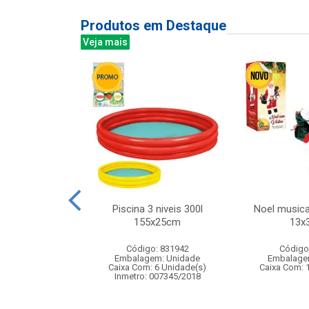
Produtos em Destaque
Veja mais
do c/2pcs 9cm
Piscina 3 niveis 300l
Noel musica
155x25cm
13x
: 833299
Código: 831942
Código
m: Unidade
Embalagem: Unidade
Embalage
360 Unidade(s)
Caixa Com: 6 Unidade(s)
Caixa Com: 
006743/2019
Inmetro: 007345/2018