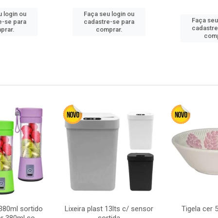
 login ou
Faça seu login ou
Faça seu
e-se para
cadastre-se para
cadastre
prar.
comprar.
comp
380ml sortido
Lixeira plast 13lts c/ sensor
Tigela cer