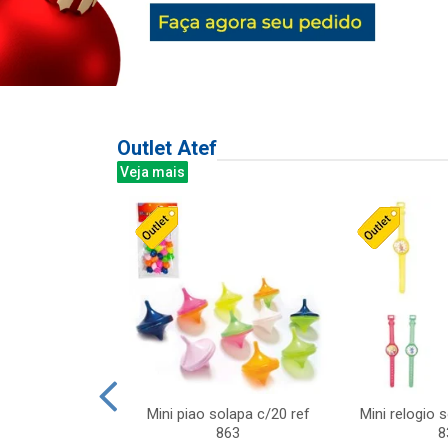
Outlet Atef
Veja mais
last c/div
Mini piao solapa c/20 ref
Mini relogio 
m ursinhos sor
863
8