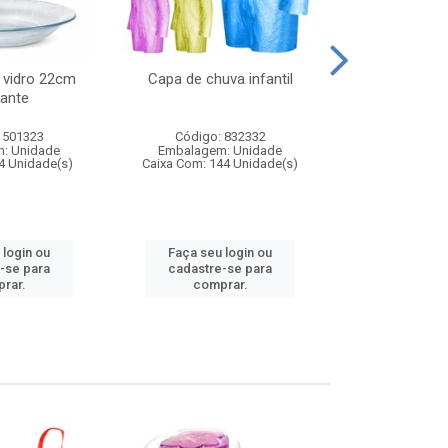
 vidro 22cm
Capa de chuva infantil
Jg prato fun
ante
diam
 501323
Código: 832332
Código:
: Unidade
Embalagem: Unidade
Embalagem
4 Unidade(s)
Caixa Com: 144 Unidade(s)
Caixa Com: 6
 login ou
Faça seu login ou
Faça seu 
-se para
cadastre-se para
cadastre
rar.
comprar.
comp