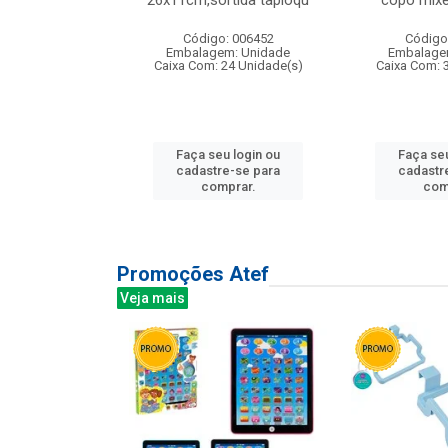
irios
26x11cm,sortida tapioqu
copo mixe
: 135177
Código: 006452
Código
m: Unidade
Embalagem: Unidade
Embalage
12 Unidade(s)
Caixa Com: 24 Unidade(s)
Caixa Com: 
u login ou
Faça seu login ou
Faça seu
e-se para
cadastre-se para
cadastr
prar.
comprar.
com
Promoções Atef
Veja mais