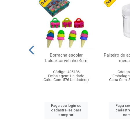
cores sortidas
Borracha escolar
Paliteiro de a
ref 130s
bolsa/sorvetinho 4cm
mesa 
: 826147
Código: 495186
Código
m: Unidade
Embalagem: Unidade
Embalage
160 Unidade(s)
Caixa Com: 576 Unidade(s)
Caixa Com: 
u login ou
Faça seu login ou
Faça seu
e-se para
cadastre-se para
cadastr
prar.
comprar.
com