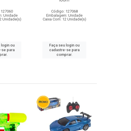
loom
 127060
Código: 127068
Código:
: Unidade
Embalagem: Unidade
Embalagem
2 Unidade(s)
Caixa Com: 12 Unidade(s)
Caixa Com: 1
 login ou
Faça seu login ou
Faça seu 
-se para
cadastre-se para
cadastre
rar.
comprar.
comp