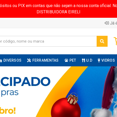
pósitos ou PIX em contas que não sejam a nossa conta oficial.
DISTRIBUIDORA EIRELI
Já é
DIVERSOS
FERRAMENTAS
PET
U.D
VIDROS