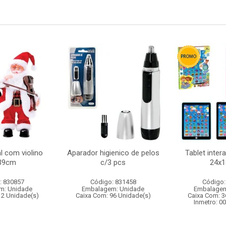
l com violino
Aparador higienico de pelos
Tablet intera
39cm
c/3 pcs
24x
: 830857
Código: 831458
Código:
m: Unidade
Embalagem: Unidade
Embalagem
12 Unidade(s)
Caixa Com: 96 Unidade(s)
Caixa Com: 3
Inmetro: 0