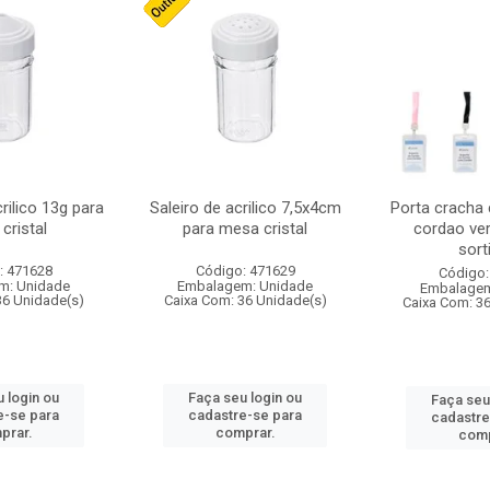
crilico 13g para
Saleiro de acrilico 7,5x4cm
Porta cracha
cristal
para mesa cristal
cordao ver
sort
: 471628
Código: 471629
Código:
m: Unidade
Embalagem: Unidade
Embalagem
36 Unidade(s)
Caixa Com: 36 Unidade(s)
Caixa Com: 3
 login ou
Faça seu login ou
Faça seu
e-se para
cadastre-se para
cadastre
prar.
comprar.
comp