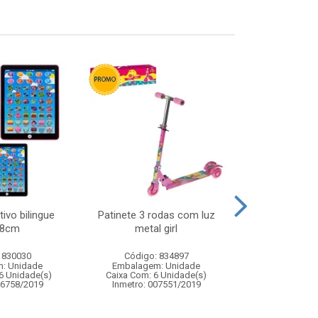
tivo bilingue
Patinete 3 rodas com luz
Mola mal
18cm
metal girl
aromatiza
 830030
Código: 834897
Código:
: Unidade
Embalagem: Unidade
Embalagem
6 Unidade(s)
Caixa Com: 6 Unidade(s)
Caixa Com: 28
06758/2019
Inmetro: 007551/2019
Inmetro: 0