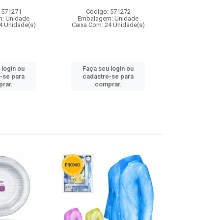
 571271
Código: 571272
Código:
: Unidade
Embalagem: Unidade
Embalagem
4 Unidade(s)
Caixa Com: 24 Unidade(s)
Caixa Com: 4
 login ou
Faça seu login ou
Faça seu 
-se para
cadastre-se para
cadastre
rar.
comprar.
comp