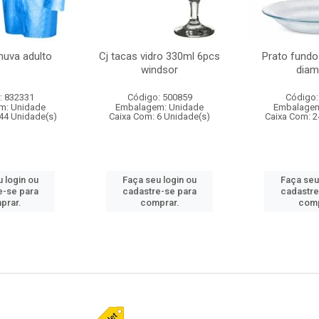
huva adulto
Cj tacas vidro 330ml 6pcs
Prato fundo
windsor
diam
: 832331
Código: 500859
Código:
m: Unidade
Embalagem: Unidade
Embalagem
44 Unidade(s)
Caixa Com: 6 Unidade(s)
Caixa Com: 2
 login ou
Faça seu login ou
Faça seu
e-se para
cadastre-se para
cadastre
prar.
comprar.
comp