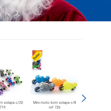
cm solapa c/20
Mini moto 6cm solapa c/8
Giro helice so
 719
ref 726
75