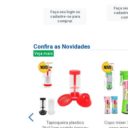
Faça seu
u login ou
Faça seu login ou
cadastr
e-se para
cadastre-se para
com
prar.
comprar.
Confira as Novidades
Veja mais
mesa cer 18cm
Tapioqueira plastico
Copo mixer 