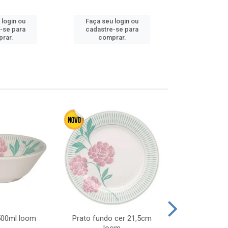
 login ou
Faça seu login ou
Faça seu 
-se para
cadastre-se para
cadastre
rar.
comprar.
comp
 500ml loom
Prato fundo cer 21,5cm
Prato raso c