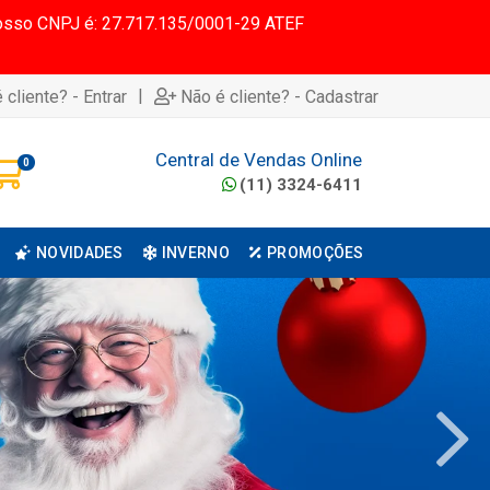
 Nosso CNPJ é: 27.717.135/0001-29 ATEF
|
 cliente? - Entrar
Não é cliente? - Cadastrar
Central de Vendas Online
0
(11) 3324-6411
NOVIDADES
INVERNO
PROMOÇÕES