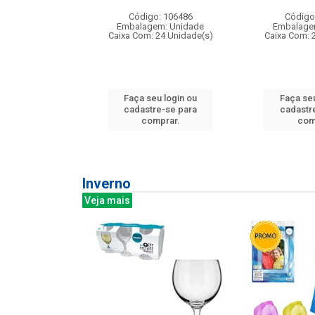
: 275814
Código: 106486
Código
m: Unidade
Embalagem: Unidade
Embalage
240 Unidade(s)
Caixa Com: 24 Unidade(s)
Caixa Com: 
u login ou
Faça seu login ou
Faça seu
e-se para
cadastre-se para
cadastr
prar.
comprar.
com
Inverno
Veja mais