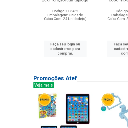
irios
26x11cm,sortida tapioqu
copo mixe
: 135177
Código: 006452
Código
m: Unidade
Embalagem: Unidade
Embalage
12 Unidade(s)
Caixa Com: 24 Unidade(s)
Caixa Com: 
u login ou
Faça seu login ou
Faça seu
e-se para
cadastre-se para
cadastr
prar.
comprar.
com
Promoções Atef
Veja mais