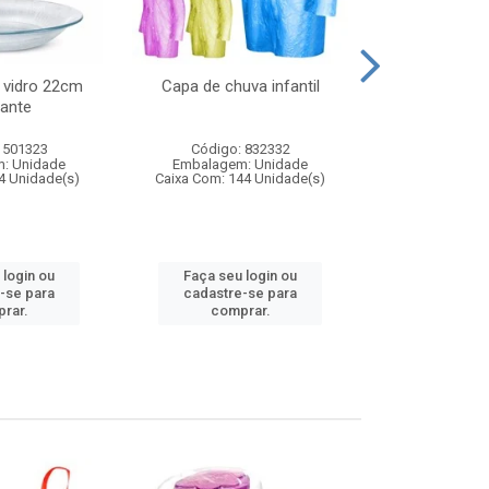
 vidro 22cm
Capa de chuva infantil
Jg prato fun
ante
diam
 501323
Código: 832332
Código:
: Unidade
Embalagem: Unidade
Embalagem
4 Unidade(s)
Caixa Com: 144 Unidade(s)
Caixa Com: 6
 login ou
Faça seu login ou
Faça seu 
-se para
cadastre-se para
cadastre
rar.
comprar.
comp