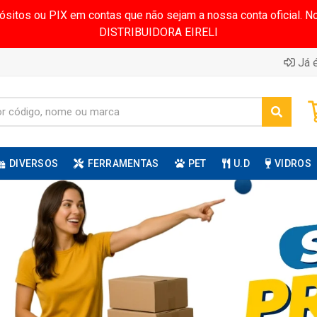
pósitos ou PIX em contas que não sejam a nossa conta oficial.
DISTRIBUIDORA EIRELI
Já é
DIVERSOS
FERRAMENTAS
PET
U.D
VIDROS