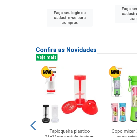
u login ou
Faça seu
Faça seu login ou
e-se para
cadastr
cadastre-se para
prar.
com
comprar.
Confira as Novidades
Veja mais
mesa cer 18cm
Tapioqueira plastico
Copo mixer 