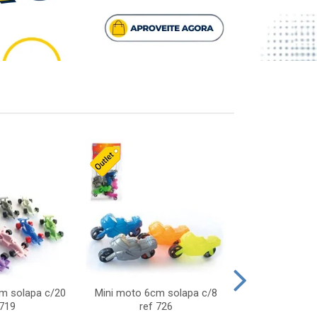
cm solapa c/20
Mini moto 6cm solapa c/8
Giro helice so
 719
ref 726
75