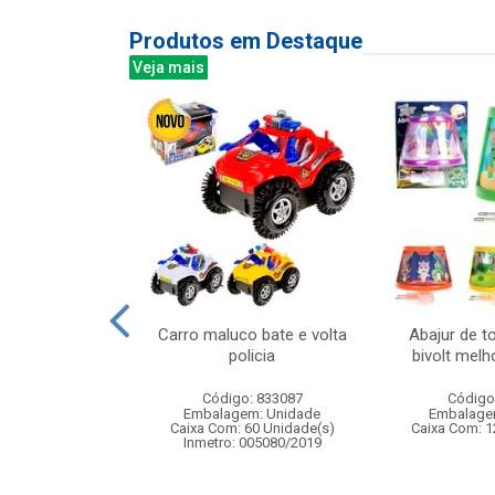
Produtos em Destaque
Veja mais
acao juvenil no
Carro maluco bate e volta
Abajur de t
tojo
policia
bivolt mel
: 839910
Código: 833087
Código
m: Unidade
Embalagem: Unidade
Embalage
48 Unidade(s)
Caixa Com: 60 Unidade(s)
Caixa Com: 1
Inmetro: 005080/2019