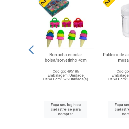
stico n.4 12cm
Borracha escolar
Paliteiro de a
bolsa/sorvetinho 4cm
mesa 
: 940550
Código: 495186
Código
m: Unidade
Embalagem: Unidade
Embalage
24 Unidade(s)
Caixa Com: 576 Unidade(s)
Caixa Com: 
u login ou
Faça seu login ou
Faça seu
e-se para
cadastre-se para
cadastr
prar.
comprar.
com