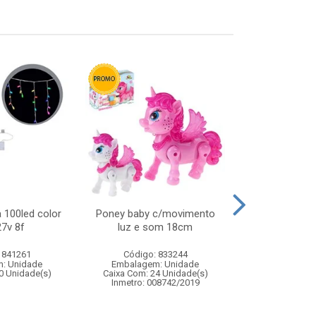
 100led color
Poney baby c/movimento
Piao light s
7v 8f
luz e som 18cm
infan
 841261
Código: 833244
Código:
: Unidade
Embalagem: Unidade
Embalagem
0 Unidade(s)
Caixa Com: 24 Unidade(s)
Caixa Com: 12
Inmetro: 008742/2019
Inmetro: 0