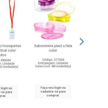
 c/mosquetao
Saboneteira plast c/tela
Prato plas
tical color
color
colo
idos
Código: 271364
Código:
 490044
Embalagem: Unidade
Embalagem
: Unidade
Caixa Com: 48 Unidade(s)
Caixa Com: 4
60 Unidade(s)
Faça seu login ou
Faça seu 
 login ou
cadastre-se para
cadastre
-se para
comprar.
comp
rar.