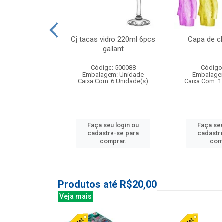
 vidro 23,5cm
Cj tacas vidro 220ml 6pcs
Capa de c
e petala
gallant
: 503788
Código: 500088
Código
m: Unidade
Embalagem: Unidade
Embalage
24 Unidade(s)
Caixa Com: 6 Unidade(s)
Caixa Com: 1
u login ou
Faça seu login ou
Faça seu
e-se para
cadastre-se para
cadastr
prar.
comprar.
com
Produtos até R$20,00
Veja mais