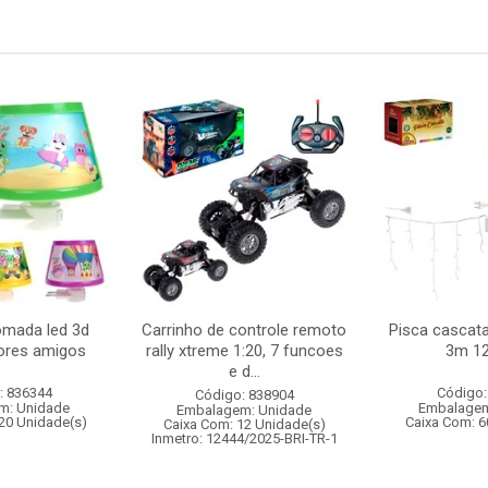
omada led 3d
Carrinho de controle remoto
Pisca cascata
hores amigos
rally xtreme 1:20, 7 funcoes
3m 12
e d...
: 836344
Código:
Código: 838904
m: Unidade
Embalagem
Embalagem: Unidade
20 Unidade(s)
Caixa Com: 6
Caixa Com: 12 Unidade(s)
Inmetro: 12444/2025-BRI-TR-1