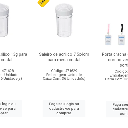
crilico 13g para
Saleiro de acrilico 7,5x4cm
Porta cracha
cristal
para mesa cristal
cordao ver
sort
: 471628
Código: 471629
Código:
m: Unidade
Embalagem: Unidade
Embalagem
36 Unidade(s)
Caixa Com: 36 Unidade(s)
Caixa Com: 3
 login ou
Faça seu login ou
Faça seu
e-se para
cadastre-se para
cadastre
prar.
comprar.
comp