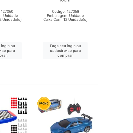
loom
 127060
Código: 127068
Código:
: Unidade
Embalagem: Unidade
Embalagem
2 Unidade(s)
Caixa Com: 12 Unidade(s)
Caixa Com: 1
 login ou
Faça seu login ou
Faça seu 
-se para
cadastre-se para
cadastre
rar.
comprar.
comp