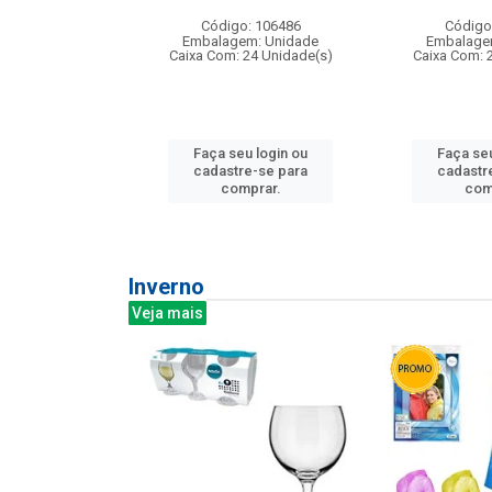
: 275814
Código: 106486
Código
m: Unidade
Embalagem: Unidade
Embalage
240 Unidade(s)
Caixa Com: 24 Unidade(s)
Caixa Com: 
u login ou
Faça seu login ou
Faça seu
e-se para
cadastre-se para
cadastr
prar.
comprar.
com
Inverno
Veja mais