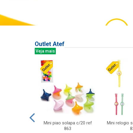
Outlet Atef
Veja mais
last c/div
Mini piao solapa c/20 ref
Mini relogio 
m ursinhos sor
863
8