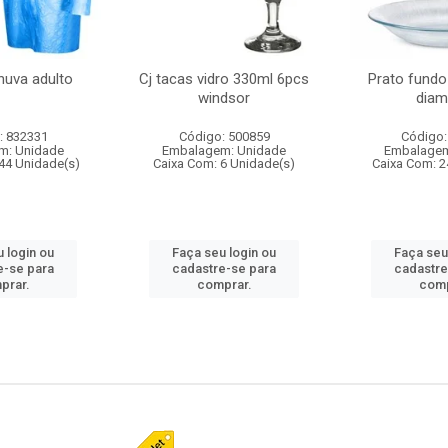
huva adulto
Cj tacas vidro 330ml 6pcs
Prato fundo
windsor
diam
: 832331
Código: 500859
Código:
m: Unidade
Embalagem: Unidade
Embalagem
44 Unidade(s)
Caixa Com: 6 Unidade(s)
Caixa Com: 2
 login ou
Faça seu login ou
Faça seu
e-se para
cadastre-se para
cadastre
prar.
comprar.
comp