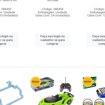
r 380ml so
sortida
: 006453
Código: 006454
Código:
m: Unidade
Embalagem: Unidade
Embalagem
30 Unidade(s)
Caixa Com: 24 Unidade(s)
Caixa Com: 1
 login ou
Faça seu login ou
Faça seu
e-se para
cadastre-se para
cadastre
prar.
comprar.
comp