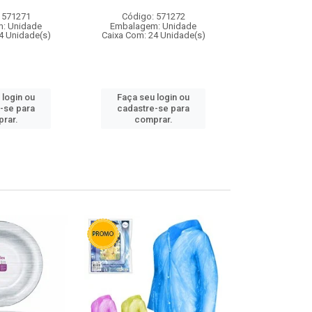
 571271
Código: 571272
Código:
: Unidade
Embalagem: Unidade
Embalagem
4 Unidade(s)
Caixa Com: 24 Unidade(s)
Caixa Com: 4
 login ou
Faça seu login ou
Faça seu 
-se para
cadastre-se para
cadastre
rar.
comprar.
comp