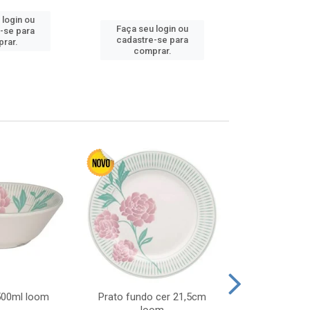
 login ou
Faça seu login ou
Faça seu 
-se para
cadastre-se para
cadastre
rar.
comprar.
comp
 500ml loom
Prato fundo cer 21,5cm
Prato raso c