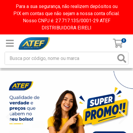
Para a sua segurança, não realizem depósitos ou
PIX em contas que não sejam a nossa conta oficial.
Nosso CNPJ é: 27.717.135/0001-29 ATEF
DISTRIBUIDORA EIRELI
0