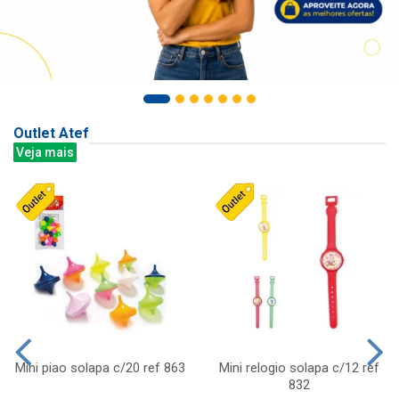
Outlet Atef
Veja mais
Mini piao solapa c/20 ref 863
Mini relogio solapa c/12 ref
832