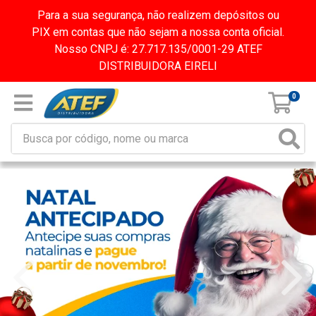
Para a sua segurança, não realizem depósitos ou
PIX em contas que não sejam a nossa conta oficial.
Nosso CNPJ é: 27.717.135/0001-29 ATEF
DISTRIBUIDORA EIRELI
0