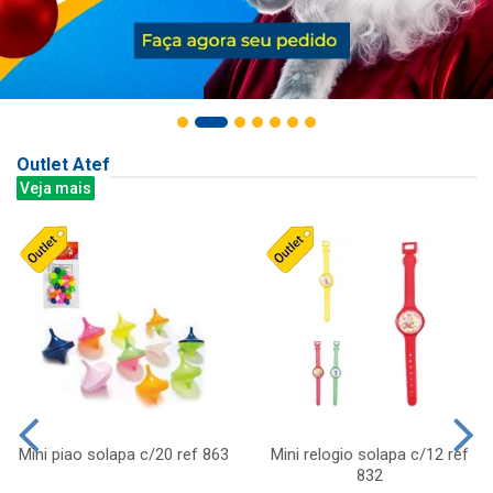
Outlet Atef
Veja mais
Mini piao solapa c/20 ref 863
Mini relogio solapa c/12 ref
832